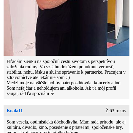
Hľadám žienku na spoločnú cestu životom s perspektívou
založenia rodiny. Vo vzťahu dokážem ponúknuť vernosť,
stabilitu, nehu, lásku a slušné správanie k partnerke. Pracujem v
zdravotníctve ale lekár nie som :-)
Medzi moje najväčšie hobby patrí posilňovňa, koncerty a iné.
Som nefajčiar a neholdujem ani alkoholu. Ak ťa môj profil
zaujal, rád ťa spoznám 🌹
Koala11
Ž 63 rokov
Som veselá, optimistická dôchodkyňa. Mám rada prírodu, ale aj
kultúru, divadlo, kino, posedenie s priateľmi, spoločenské hry,
more, ale aj hory, proste všetko krásne.