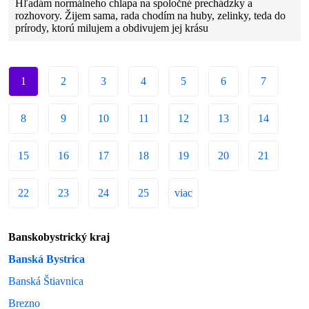
Hľadám normálneho chlapa na spoločné prechádzky a
rozhovory. Žijem sama, rada chodím na huby, zelinky, teda do
prírody, ktorú milujem a obdivujem jej krásu
1
2
3
4
5
6
7
8
9
10
11
12
13
14
15
16
17
18
19
20
21
22
23
24
25
viac
Banskobystrický kraj
Banská Bystrica
Banská Štiavnica
Brezno