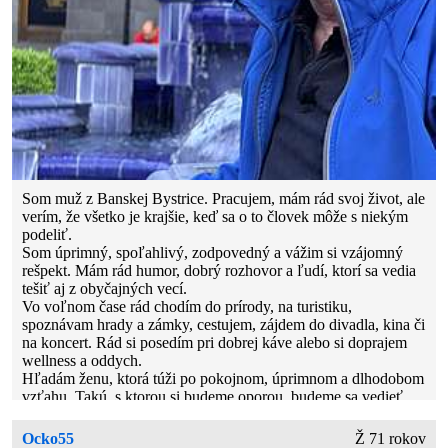
Som muž z Banskej Bystrice. Pracujem, mám rád svoj život, ale
verím, že všetko je krajšie, keď sa o to človek môže s niekým
podeliť.
Som úprimný, spoľahlivý, zodpovedný a vážim si vzájomný
rešpekt. Mám rád humor, dobrý rozhovor a ľudí, ktorí sa vedia
tešiť aj z obyčajných vecí.
Vo voľnom čase rád chodím do prírody, na turistiku,
spoznávam hrady a zámky, cestujem, zájdem do divadla, kina či
na koncert. Rád si posedím pri dobrej káve alebo si doprajem
wellness a oddych.
Hľadám ženu, ktorá túži po pokojnom, úprimnom a dlhodobom
vzťahu. Takú, s ktorou si budeme oporou, budeme sa vedieť
spolu zasmiať a tešiť sa na spoločné chvíle, výlety aj
cestovanie.
Ocko55
Ž 71 rokov