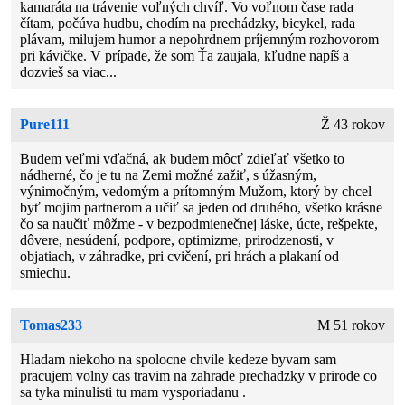
kamaráta na trávenie voľných chvíľ. Vo voľnom čase rada
čítam, počúva hudbu, chodím na prechádzky, bicykel, rada
plávam, milujem humor a nepohrdnem príjemným rozhovorom
pri kávičke. V prípade, že som Ťa zaujala, kľudne napíš a
dozvieš sa viac...
Pure111
Ž 43 rokov
Budem veľmi vďačná, ak budem môcť zdieľať všetko to
nádherné, čo je tu na Zemi možné zažiť, s úžasným,
výnimočným, vedomým a prítomným Mužom, ktorý by chcel
byť mojim partnerom a učiť sa jeden od druhého, všetko krásne
čo sa naučiť môžme - v bezpodmienečnej láske, úcte, rešpekte,
dôvere, nesúdení, podpore, optimizme, prirodzenosti, v
objatiach, v záhradke, pri cvičení, pri hrách a plakaní od
smiechu.
Tomas233
M 51 rokov
Hladam niekoho na spolocne chvile kedeze byvam sam
pracujem volny cas travim na zahrade prechadzky v prirode co
sa tyka minulisti tu mam vysporiadanu .