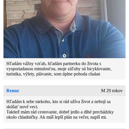
Hľadám vážny vzťah, hľadám partnerku do života s
vysporiadanou minulosťou, moje záľuby sú bicyklovanie,
turistika, výlety, plávanie, som úplne pohoda chalan
Renuz
M 29 rokov
Hľadám k sebe niekoho, kto si rád užíva život a nebojí sa
skúšať nové veci.
Taktiež mám rád cestovanie, dobré jedlo a dlhé prechádzky
okolo chladničky. Ak máš lepší plán na večer, napíš mi.