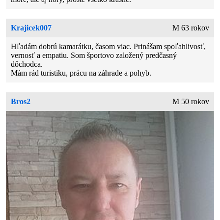
Krajicek007
M 63 rokov
Hľadám dobrú kamarátku, časom viac. Prinášam spoľahlivosť,
vernosť a empatiu. Som športovo založený predčasný
dôchodca.
Mám rád turistiku, prácu na záhrade a pohyb.
Bros2
M 50 rokov