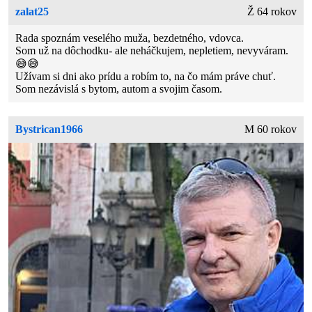
zalat25
Ž 64 rokov
Rada spoznám veselého muža, bezdetného, vdovca.
Som už na dôchodku- ale neháčkujem, nepletiem, nevyváram.
😅😅
Užívam si dni ako prídu a robím to, na čo mám práve chuť.
Som nezávislá s bytom, autom a svojim časom.
Bystrican1966
M 60 rokov