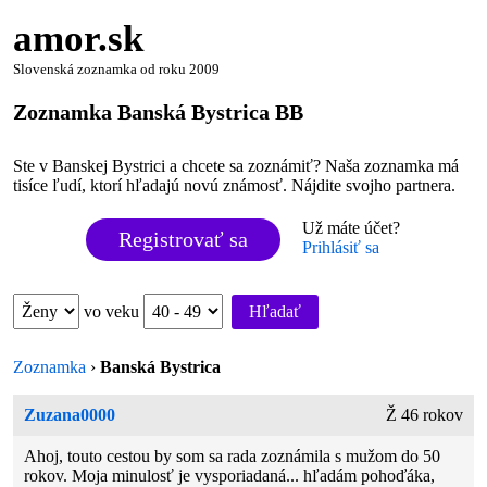
amor.sk
Slovenská zoznamka od roku 2009
Zoznamka Banská Bystrica BB
Ste v Banskej Bystrici a chcete sa zoznámiť? Naša zoznamka má
tisíce ľudí, ktorí hľadajú novú známosť. Nájdite svojho partnera.
Už máte účet?
Registrovať sa
Prihlásiť sa
vo veku
Hľadať
Zoznamka
›
Banská Bystrica
Zuzana0000
Ž 46 rokov
Ahoj, touto cestou by som sa rada zoznámila s mužom do 50
rokov. Moja minulosť je vysporiadaná... hľadám pohoďáka,