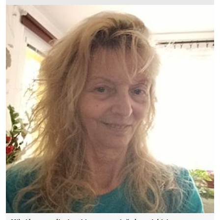
Ak veríš, že aj po šesťdesiatke môže vzniknúť krásny vzťah
založený na dôvere, úprimnosti a porozumení, budem rád, keď
sa ozveš.