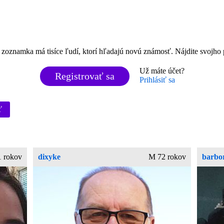
 zoznamka má tisíce ľudí, ktorí hľadajú novú známosť. Nájdite svojho 
Už máte účet?
Registrovať sa
Prihlásiť sa
ť
1 rokov
dixyke
M 72 rokov
barbo