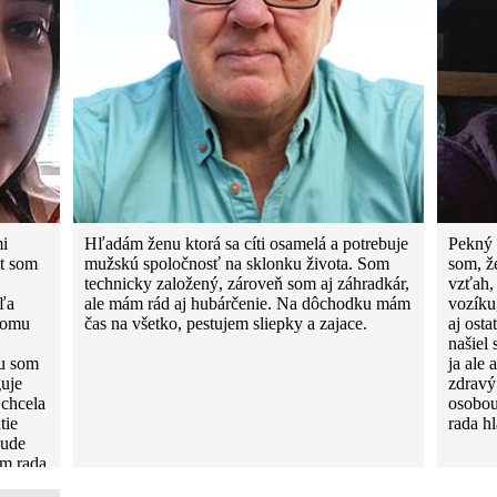
mi
Hľadám ženu ktorá sa cíti osamelá a potrebuje
Pekný 
át som
mužskú spoločnosť na sklonku života. Som
som, ž
technicky založený, zároveň som aj záhradkár,
vzťah,
ľa
ale mám rád aj hubárčenie. Na dôchodku mám
vozíku
ikomu
čas na všetko, pestujem sliepky a zajace.
aj osta
našiel
ku som
ja ale 
guje
zdravý
 chcela
osobou
tie
rada h
bude
ám rada