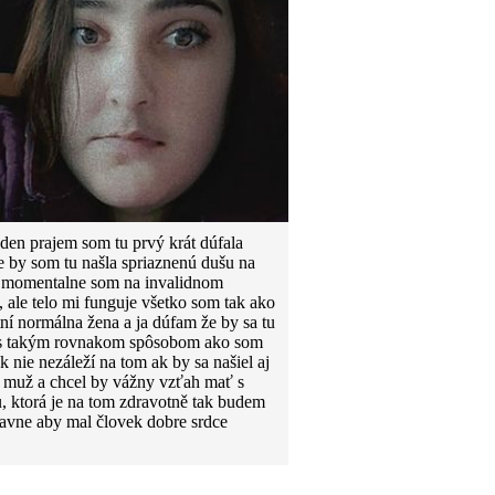
den prajem som tu prvý krát dúfala
e by som tu našla spriaznenú dušu na
 momentalne som na invalidnom
, ale telo mi funguje všetko som tak ako
tní normálna žena a ja dúfam že by sa tu
 s takým rovnakom spôsobom ako som
ak nie nezáleží na tom ak by sa našiel aj
 muž a chcel by vážny vzťah mať s
, ktorá je na tom zdravotně tak budem
lavne aby mal človek dobre srdce