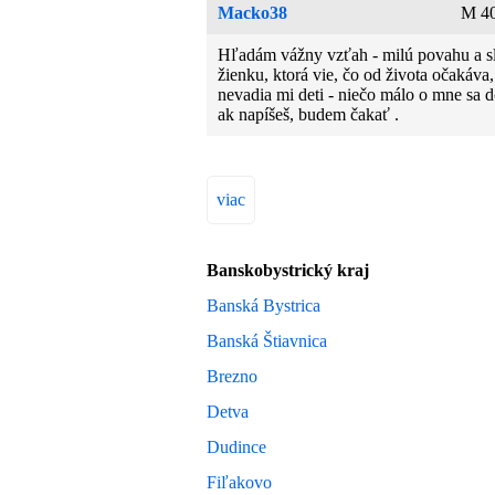
neodpoviem ďakujem
Macko38
M 40
Hľadám vážny vzťah - milú povahu a s
žienku, ktorá vie, čo od života očakáva,
nevadia mi deti - niečo málo o mne sa d
ak napíšeš, budem čakať .
viac
Banskobystrický kraj
Banská Bystrica
Banská Štiavnica
Brezno
Detva
Dudince
Fiľakovo