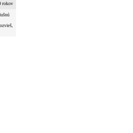
 rokov
lušnú
ozvieš,