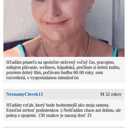
Hľadám priateľa na spoločne strávený voľný čas, pracujem,
milujem plávanie, wellness, kúpaliská, prečítam si dobrú knihu,
pozriem dobrý film, počúvam hudbu 80-90 roky, som
rozvedená, s vysporiadanou minulosťou
NeznamyClovek13
M 32 rokov
Hľadám vzťah, ktorý bude hodnotnejší ako moja samota.
Emočná zrelosť podmienkou :) Nehľadám chaos ani drámu, ale
pokoj a spojenie. 150 znakov je naozaj dosť :D