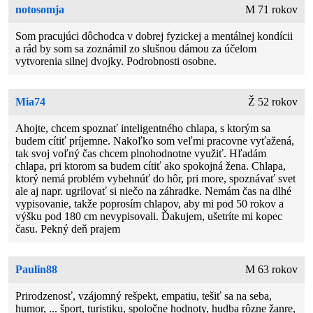
notosomja
M 71 rokov
Som pracujúci dôchodca v dobrej fyzickej a mentálnej kondícii
a rád by som sa zoznámil zo slušnou dámou za účelom
vytvorenia silnej dvojky. Podrobnosti osobne.
Mia74
Ž 52 rokov
Ahojte, chcem spoznať inteligentného chlapa, s ktorým sa
budem cítiť príjemne. Nakoľko som veľmi pracovne vyťažená,
tak svoj voľný čas chcem plnohodnotne využiť. Hľadám
chlapa, pri ktorom sa budem cítiť ako spokojná žena. Chlapa,
ktorý nemá problém vybehnúť do hôr, pri more, spoznávať svet
ale aj napr. ugrilovať si niečo na záhradke. Nemám čas na dlhé
vypisovanie, takže poprosím chlapov, aby mi pod 50 rokov a
výšku pod 180 cm nevypisovali. Ďakujem, ušetríte mi kopec
času. Pekný deň prajem
Paulin88
M 63 rokov
Prirodzenosť, vzájomný rešpekt, empatiu, tešiť sa na seba,
humor, ... šport, turistiku, spoločne hodnoty, hudba rôzne žanre,