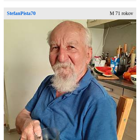
StefanPista70
M 71 rokov