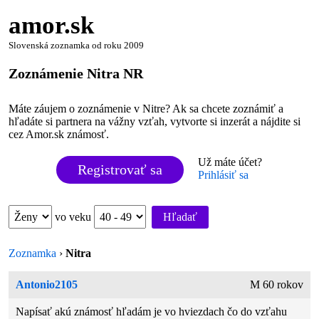
amor.sk
Slovenská zoznamka od roku 2009
Zoznámenie Nitra NR
Máte záujem o zoznámenie v Nitre? Ak sa chcete zoznámiť a
hľadáte si partnera na vážny vzťah, vytvorte si inzerát a nájdite si
cez Amor.sk známosť.
Už máte účet?
Registrovať sa
Prihlásiť sa
vo veku
Hľadať
Zoznamka
›
Nitra
Antonio2105
M 60 rokov
Napísať akú známosť hľadám je vo hviezdach čo do vzťahu