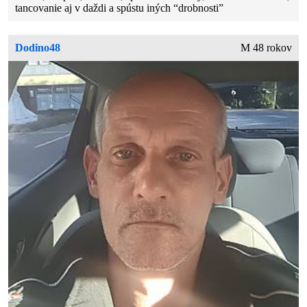
tancovanie aj v daždi a spústu iných “drobnosti”
Dodino48
M 48 rokov