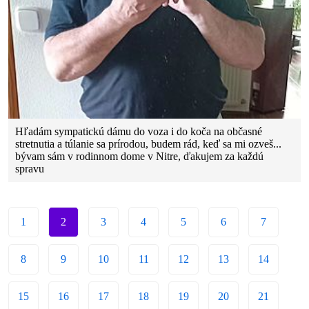
Hľadám sympatickú dámu do voza i do koča na občasné
stretnutia a túlanie sa prírodou, budem rád, keď sa mi ozveš...
bývam sám v rodinnom dome v Nitre, ďakujem za každú
spravu
1
2
3
4
5
6
7
8
9
10
11
12
13
14
15
16
17
18
19
20
21