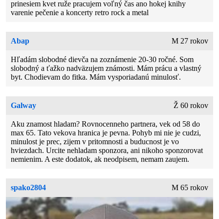
prinesiem kvet ruže pracujem voľný čas ano hokej knihy
varenie pečenie a koncerty retro rock a metal
Abap
M 27 rokov
Hľadám slobodné dievča na zoznámenie 20-30 ročné. Som
slobodný a ťažko nadväzujem známosti. Mám prácu a vlastný
byt. Chodievam do fitka. Mám vysporiadanú minulosť.
Galway
Ž 60 rokov
Aku znamost hladam? Rovnocenneho partnera, vek od 58 do
max 65. Tato vekova hranica je pevna. Pohyb mi nie je cudzi,
minulost je prec, zijem v pritomnosti a buducnost je vo
hviezdach. Urcite nehladam sponzora, ani nikoho sponzorovat
nemienim. A este dodatok, ak neodpisem, nemam zaujem.
spako2804
M 65 rokov