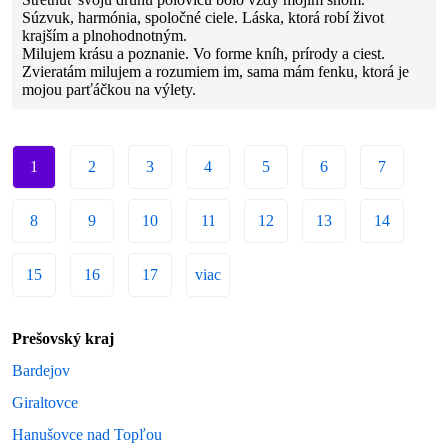
Súzvuk, harmónia, spoločné ciele. Láska, ktorá robí život
krajším a plnohodnotným.
Milujem krásu a poznanie. Vo forme kníh, prírody a ciest.
Zvieratám milujem a rozumiem im, sama mám fenku, ktorá je
mojou parťáčkou na výlety.
1
2
3
4
5
6
7
8
9
10
11
12
13
14
15
16
17
viac
Prešovský kraj
Bardejov
Giraltovce
Hanušovce nad Topľou