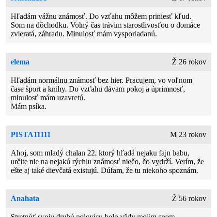
Hľadám vážnu známosť. Do vzťahu môžem priniesť kľud.
Som na dôchodku. Volný čas trávim starostlivosťou o domáce
zvieratá, záhradu. Minulosť mám vysporiadanú.
elema
Ž 26 rokov
Hľadám normálnu známosť bez hier. Pracujem, vo voľnom
čase šport a knihy. Do vzťahu dávam pokoj a úprimnosť,
minulosť mám uzavretú.
Mám psíka.
PISTA11111
M 23 rokov
Ahoj, som mladý chalan 22, ktorý hľadá nejaku fajn babu,
určite nie na nejakú rýchlu známosť niečo, čo vydrží. Verím, že
ešte aj také dievčatá existujú. Dúfam, že tu niekoho spoznám.
Anahata
Ž 56 rokov
Stretnúť svoju druhú polovicu bolo vždy mojim snom.