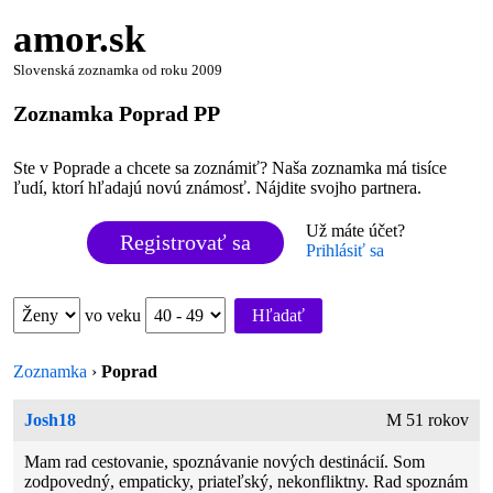
amor.sk
Slovenská zoznamka od roku 2009
Zoznamka Poprad PP
Ste v Poprade a chcete sa zoznámiť? Naša zoznamka má tisíce
ľudí, ktorí hľadajú novú známosť. Nájdite svojho partnera.
Už máte účet?
Registrovať sa
Prihlásiť sa
vo veku
Hľadať
Zoznamka
›
Poprad
Josh18
M 51 rokov
Mam rad cestovanie, spoznávanie nových destinácií. Som
zodpovedný, empaticky, priateľský, nekonfliktny. Rad spoznám