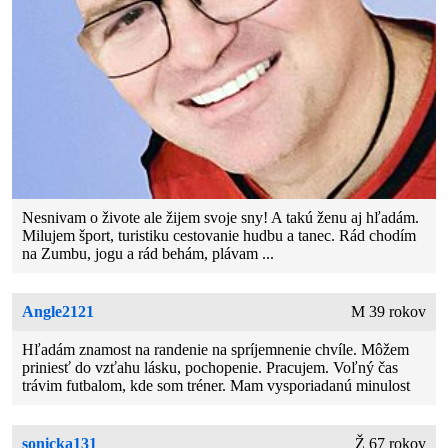
Nesnivam o živote ale žijem svoje sny! A takú ženu aj hľadám.
Milujem šport, turistiku cestovanie hudbu a tanec. Rád chodím
na Zumbu, jogu a rád behám, plávam ...
Angle2121
M 39 rokov
Hľadám znamost na randenie na spríjemnenie chvíle. Môžem
priniesť do vzťahu lásku, pochopenie. Pracujem. Voľný čas
trávim futbalom, kde som tréner. Mam vysporiadanú minulost
sonicka131
Ž 67 rokov