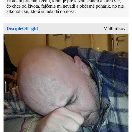
Hľadám príjemnú ženu, ktorá je pre každú srandu a ktorá vie,
čo chce od života, fajčenie mi nevadí a občasné pohárik, no nie
alkoholicku, ktorá si rada dá do nosa.
DiscipleOfLight
M 40 rokov