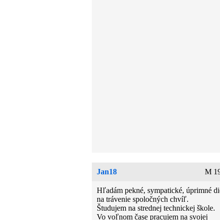
Jan18
M 19
Hľadám pekné, sympatické, úprimné d
na trávenie spoločných chvíľ.
Študujem na strednej technickej škole.
Vo voľnom čase pracujem na svojej