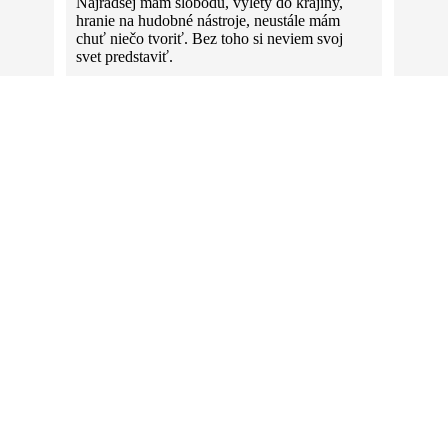
Najradšej mám slobodu, výlety do krajiny,
hranie na hudobné nástroje, neustále mám
chuť niečo tvoriť. Bez toho si neviem svoj
svet predstaviť.