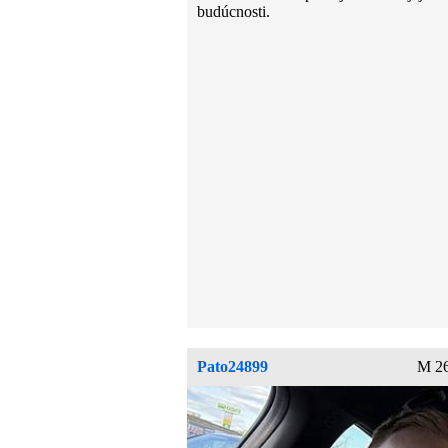
budúcnosti.
Pato24899
M 26