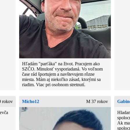
Hľadám "parťáka" na život. Pracujem ako
SZČO. Minulosť vysporiadaná. Vo voľnom
čase rád športujem a navštevujem rôzne
miesta. Mám aj niekoľko zásad, ktorými sa
riadim. Viac pri osobnom stretnutí.
 rokov
Micho12
M 37 rokov
Gabin
ievča
Hladam
spoloc
Ak mas
spoloc