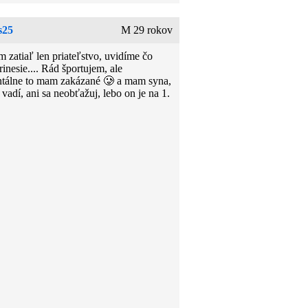
s25
M 29 rokov
 zatiaľ len priateľstvo, uvidíme čo
rinesie.... Rád športujem, ale
álne to mam zakázané 🥲 a mam syna,
o vadí, ani sa neobťažuj, lebo on je na 1.