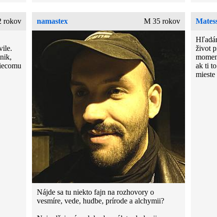
 rokov
namastex
M 35 rokov
Mates
Hľadám
ile.
život p
nik,
moment
niecomu
ak ti t
mieste
Nájde sa tu niekto fajn na rozhovory o
vesmíre, vede, hudbe, prírode a alchymii?