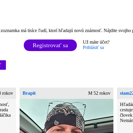
zoznamka má tisíce ľudí, ktorí hľadajú novú známosť. Nájdite svojho p
Už máte účet?
Registrovať sa
Prihlásiť sa
ť
3 rokov
Brapit
M 52 rokov
stam2
nosť,
Hľadám
rada
cestuj
láčika
človek
Nemám 