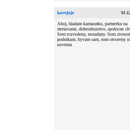
kavejojo
M 42
Ahoj, hladam kamaratku, partnerku na
stretavanie, dobrodruzstvo, spolocne chv
Som rozvedeny, nezadany. Som zivnost
podnikam, byvam sam, som otvoreny 
novemu