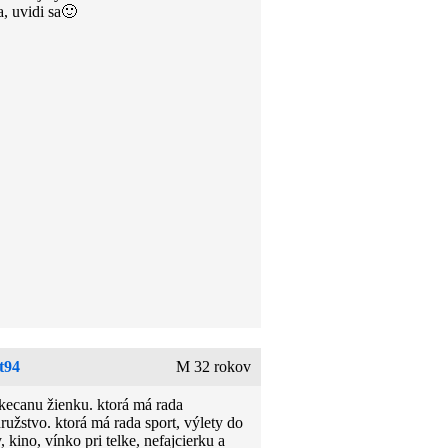
a, uvidi sa🙂
t94
M 32 rokov
kecanu žienku. ktorá má rada
ružstvo. ktorá má rada sport, výlety do
, kino, vínko pri telke, nefajcierku a