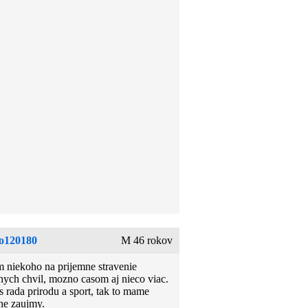
o120180
M 46 rokov
 niekoho na prijemne stravenie
nych chvil, mozno casom aj nieco viac.
 rada prirodu a sport, tak to mame
ne zaujmy.