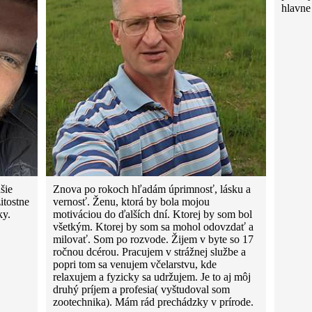
hlavne
šie
Znova po rokoch hľadám úprimnosť, lásku a
itostne
vernosť. Ženu, ktorá by bola mojou
ky.
motiváciou do ďalších dní. Ktorej by som bol
všetkým. Ktorej by som sa mohol odovzdať a
milovať. Som po rozvode. Žijem v byte so 17
ročnou dcérou. Pracujem v strážnej službe a
popri tom sa venujem včelarstvu, kde
relaxujem a fyzicky sa udržujem. Je to aj môj
druhý príjem a profesia( vyštudoval som
zootechnika). Mám rád prechádzky v prírode.