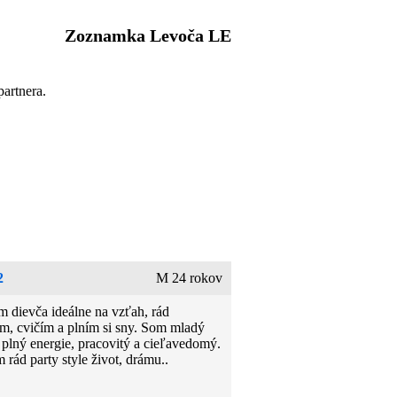
Zoznamka Levoča LE
artnera.
2
M 24 rokov
 dievča ideálne na vzťah, rád
em, cvičím a plním si sny. Som mladý
 plný energie, pracovitý a cieľavedomý.
rád party style život, drámu..