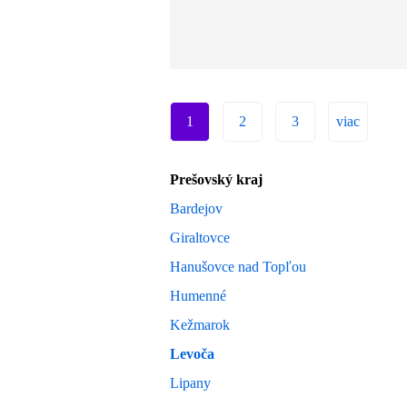
1
2
3
viac
Prešovský kraj
Bardejov
Giraltovce
Hanušovce nad Topľou
Humenné
Kežmarok
Levoča
Lipany