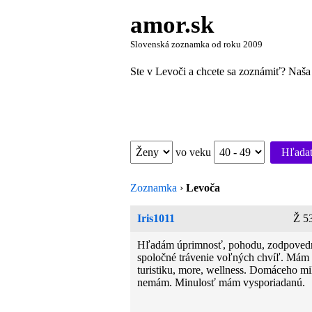
amor.sk
Slovenská zoznamka od roku 2009
Ste v Levoči a chcete sa zoznámiť? Naša 
vo veku
Hľada
Zoznamka
›
Levoča
Iris1011
Ž 5
Hľadám úprimnosť, pohodu, zodpoved
spoločné trávenie voľných chvíľ. Mám 
turistiku, more, wellness. Domáceho mi
nemám. Minulosť mám vysporiadanú.