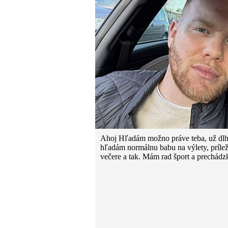
Ahoj Hľadám možno práve teba, už dlh
hľadám normálnu babu na výlety, prílež
večere a tak. Mám rad šport a prechádz