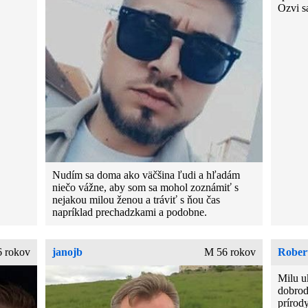
Ozvi s
Nudím sa doma ako väčšina ľudi a hľadám
niečo vážne, aby som sa mohol zoznámiť s
nejakou milou ženou a tráviť s ňou čas
napríklad prechadzkami a podobne.
 rokov
janojb
M 56 rokov
Rober
Milu u
dobrod
prírody