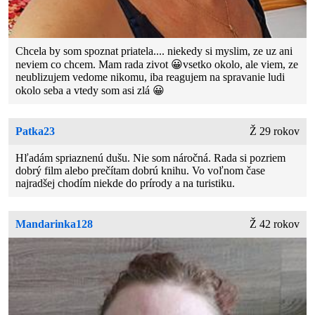
Chcela by som spoznat priatela.... niekedy si myslim, ze uz ani
neviem co chcem. Mam rada zivot 😀vsetko okolo, ale viem, ze
neublizujem vedome nikomu, iba reagujem na spravanie ludi
okolo seba a vtedy som asi zlá 😀
Patka23
Ž 29 rokov
Hľadám spriaznenú dušu. Nie som náročná. Rada si pozriem
dobrý film alebo prečítam dobrú knihu. Vo voľnom čase
najradšej chodím niekde do prírody a na turistiku.
Mandarinka128
Ž 42 rokov