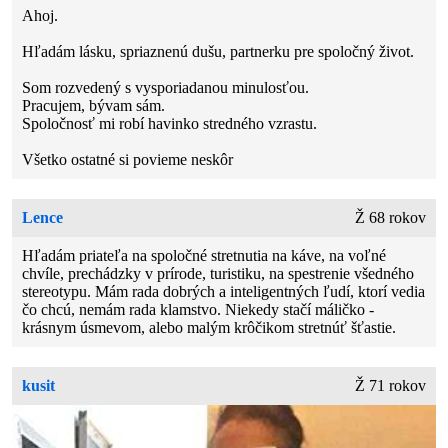
Ahoj.
Hľadám lásku, spriaznenú dušu, partnerku pre spoločný život.
Som rozvedený s vysporiadanou minulosťou.
Pracujem, bývam sám.
Spoločnosť mi robí havinko stredného vzrastu.
Všetko ostatné si povieme neskôr
Lence
Ž 68 rokov
Hľadám priateľa na spoločné stretnutia na káve, na voľné
chvíle, prechádzky v prírode, turistiku, na spestrenie všedného
stereotypu. Mám rada dobrých a inteligentných ľudí, ktorí vedia
čo chcú, nemám rada klamstvo. Niekedy stačí máličko -
krásnym úsmevom, alebo malým krôčikom stretnúť šťastie.
kusit
Ž 71 rokov