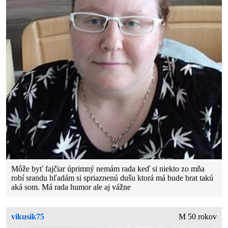
Môže byť fajčiar úprimný nemám rada keď si niekto zo mňa
robí srandu hľadám si spriaznenú dušu ktorá má bude brat takú
aká som. Má rada humor ale aj vážne
vikusik75
M 50 rokov