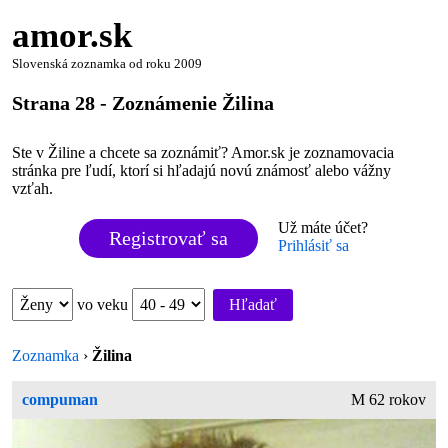
amor.sk
Slovenská zoznamka od roku 2009
Strana 28 - Zoznámenie Žilina
Ste v Žiline a chcete sa zoznámiť? Amor.sk je zoznamovacia
stránka pre ľudí, ktorí si hľadajú novú známosť alebo vážny
vzťah.
Už máte účet?
Registrovať sa
Prihlásiť sa
vo veku
Hľadať
Zoznamka
›
Žilina
compuman
M 62 rokov