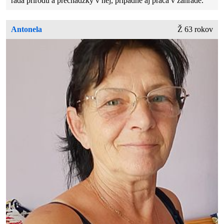
rada prírodu a prechádzky v nej, pripadne aj práca v záhrade.
Antonela
Ž 63 rokov