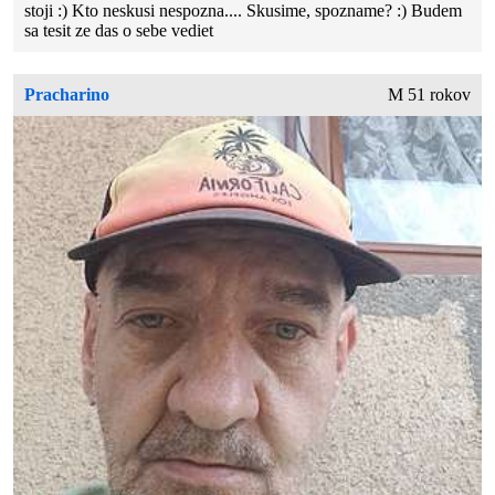
stoji :) Kto neskusi nespozna.... Skusime, spozname? :) Budem
sa tesit ze das o sebe vediet
Pracharino
M 51 rokov