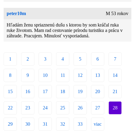
peter10m
M 53 rokov
Hľadám ženu spriaznenú dušu s ktorou by som kráčal ruka
ruke životom. Mam rad cestovanie prírodu turistiku a prácu v
záhrade. Pracujem. Minulosť vysporiadaná.
1
2
3
4
5
6
7
8
9
10
11
12
13
14
15
16
17
18
19
20
21
22
23
24
25
26
27
28
29
30
31
32
33
viac