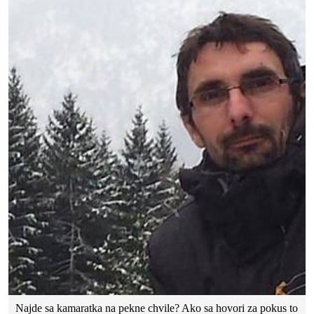
Najde sa kamaratka na pekne chvile? Ako sa hovori za pokus to