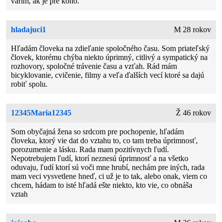
varím, ak je pre koho.
hladajuci1
M 28 rokov
Hľadám človeka na zdieľanie spoločného času. Som priateľský
človek, ktorému chýba niekto úprimný, citlivý a sympatický na
rozhovory, spoločné trávenie času a vzťah. Rád mám
bicyklovanie, cvičenie, filmy a veľa ďalších vecí ktoré sa dajú
robiť spolu.
12345Maria12345
Ž 46 rokov
Som obyčajná žena so srdcom pre pochopenie, hľadám
človeka, ktorý vie dat do vztahu to, co tam treba úprimnosť,
porozumenie a lásku. Rada mam pozitívnych ľudí.
Nepotrebujem ľudí, ktorí neznesú úprimnosť a na všetko
oduvaju, ľudí ktorí sú voči mne hrubí, nechám pre iných, rada
mam veci vysvetlene hneď, ci už je to tak, alebo onak, viem co
chcem, hádam to isté hľadá ešte niekto, kto vie, co obnáša
vztah