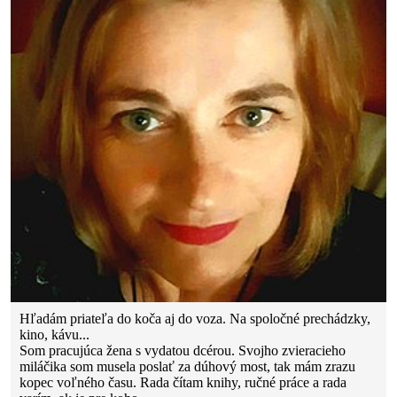
Hľadám priateľa do koča aj do voza. Na spoločné prechádzky,
kino, kávu...
Som pracujúca žena s vydatou dcérou. Svojho zvieracieho
miláčika som musela poslať za dúhový most, tak mám zrazu
kopec voľného času. Rada čítam knihy, ručné práce a rada