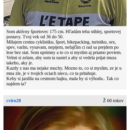
Som aktívny športovec 175 cm. Hľadám teba stihlej, sportovej
postavy. Tvoj vek od 36 do 50.
Milujem cestnu cyklistiku, šport, bikepacking, turistiku, sex,
spev, varím, vysavam, nepijem, nefajčím ci rad sa prejdem po
lese bez siat. Som uprimny a to co si myslim aj priamo poviem.
Velmi si zelam, aby som ta nasiel a aby si vedela prijat muza
takeho, aky je.
Kazdy z nas ma nejake muchy. Mozno to, co si myslim, ze je u
mna zle, je v tvojich ociach nieco, co ta pritahuje.
Keby si jazdila na cestnom bajku, mala by si výhodu.. Tak co
najdem ta?
cviro28
Ž 60 rokov