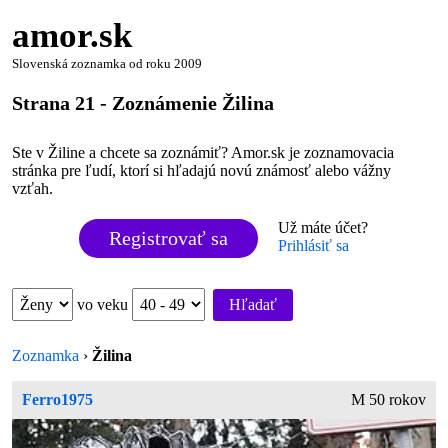
amor.sk
Slovenská zoznamka od roku 2009
Strana 21 - Zoznámenie Žilina
Ste v Žiline a chcete sa zoznámiť? Amor.sk je zoznamovacia
stránka pre ľudí, ktorí si hľadajú novú známosť alebo vážny
vzťah.
Už máte účet?
Registrovať sa
Prihlásiť sa
vo veku
Hľadať
Zoznamka
›
Žilina
Ferro1975
M 50 rokov