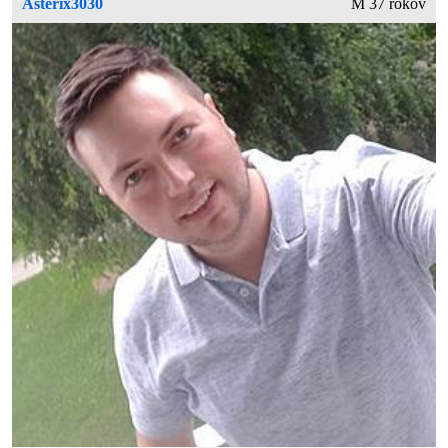
Asterix3030
M 37 rokov