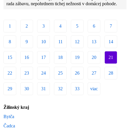
rada zábavu, nepohrdnem tichej nežnosti v domácej pohode.
1
2
3
4
5
6
7
8
9
10
11
12
13
14
15
16
17
18
19
20
21
22
23
24
25
26
27
28
29
30
31
32
33
viac
Žilinský kraj
Bytča
Čadca