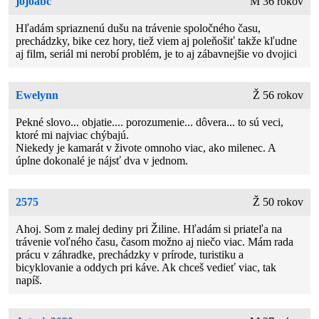
jojoabc
M 36 rokov
Hľadám spriaznenú dušu na trávenie spoločného času,
prechádzky, bike cez hory, tiež viem aj poleňošiť takže kľudne
aj film, seriál mi nerobí problém, je to aj zábavnejšie vo dvojici
Ewelynn
Ž 56 rokov
Pekné slovo... objatie.... porozumenie... dôvera... to sú veci,
ktoré mi najviac chýbajú.
Niekedy je kamarát v živote omnoho viac, ako milenec. A
úplne dokonalé je nájsť dva v jednom.
2575
Ž 50 rokov
Ahoj. Som z malej dediny pri Žiline. Hľadám si priateľa na
trávenie voľného času, časom možno aj niečo viac. Mám rada
prácu v záhradke, prechádzky v prírode, turistiku a
bicyklovanie a oddych pri káve. Ak chceš vedieť viac, tak
napíš.