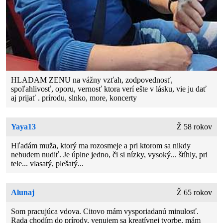
HLADAM ZENU na vážny vzťah, zodpovednosť,
spoľahlivosť, oporu, vernosť ktora verí ešte v lásku, vie ju dať
aj prijať . prírodu, slnko, more, koncerty
Yaya13
Ž 58 rokov
Hľadám muža, ktorý ma rozosmeje a pri ktorom sa nikdy
nebudem nudiť. Je úplne jedno, či si nízky, vysoký... štíhly, pri
tele... vlasatý, plešatý...
Alunaj
Ž 65 rokov
Som pracujúca vdova. Citovo mám vysporiadanú minulosť.
Rada chodím do prírody, venujem sa kreatívnej tvorbe, mám