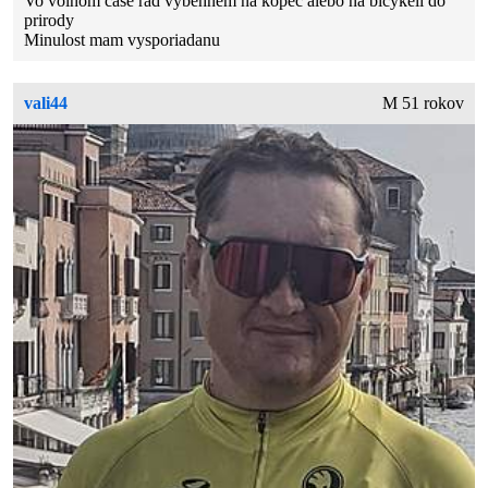
Vo volnom case rad vybehnem na kopec alebo na bicykeli do
prirody
Minulost mam vysporiadanu
vali44
M 51 rokov