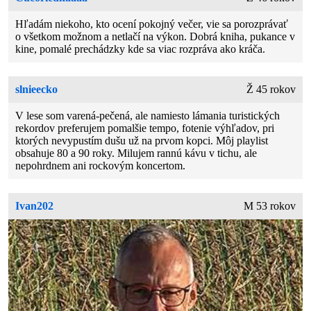
Hľadám niekoho, kto ocení pokojný večer, vie sa porozprávať
o všetkom možnom a netlačí na výkon. Dobrá kniha, pukance v
kine, pomalé prechádzky kde sa viac rozpráva ako kráča.
slnieecko
Ž 45 rokov
V lese som varená-pečená, ale namiesto lámania turistických
rekordov preferujem pomalšie tempo, fotenie výhľadov, pri
ktorých nevypustím dušu už na prvom kopci. Môj playlist
obsahuje 80 a 90 roky. Milujem rannú kávu v tichu, ale
nepohrdnem ani rockovým koncertom.
Ivan202
M 53 rokov