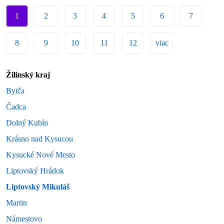
1
2
3
4
5
6
7
8
9
10
11
12
viac
Žilinský kraj
Bytča
Čadca
Dolný Kubín
Krásno nad Kysucou
Kysucké Nové Mesto
Liptovský Hrádok
Liptovský Mikuláš
Martin
Námestovo