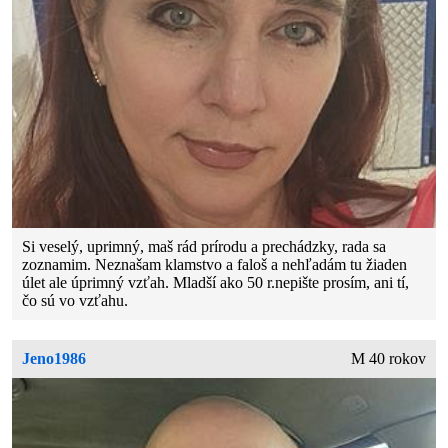
Si veselý, uprimný, maš rád prírodu a prechádzky, rada sa
zoznamim. Neznašam klamstvo a faloš a nehľadám tu žiaden
úlet ale úprimný vzťah. Mladší ako 50 r.nepište prosím, ani tí,
čo sú vo vzťahu.
Jeno1986
M 40 rokov