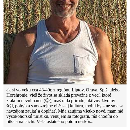
ak si vo veku cca 43-49r, z regiónu Liptov, Orava, Spiš, alebo
Horehronie, vieš že život sa skladá prevažne z vecí, ktoré
zrakom nevnímame (😉), máš rada prírodu, aktívny životný
štýl, pohyb a samozrejme občas aj kultúru, mohli by sme sme sa
navzájom zaujať a dopĺňať. Mňa zaujíma všetko nové, mám rád
vysokohorskú turistiku, venujem sa fotografii, rád chodím do
fitka a na taichi. Veľa ostatného potom neskôr...