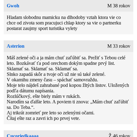
Gwoh
M 38 rokov
Hladam slobodnu mamicku na dlhodoby vztah ktora vie co
chce od zivota som pracujuci chlap ktory sa vie o partnerku
postarat zaujmy sport turistika vylety
Asterion
M 33 rokov
Máš zelené oči a ja mám chuť zaľúbiť sa. Prežiť s Tebou celé
leto. Bozkávať ťa pod orechom dokým spadne prvý list.
Sklamať sa. Sklamať sa. Sklamať sa.
Slnko zapadá skôr a tvoje oči už nie sú také zelené.
V okamihu zmeny času – spáchať samovraždu.
Moje telo nájdeš zahrabané pod kopou žltých listov. Uložených
podľa dátumu napísania.
Rozlúčkový, ešte biely mám v rukách.
Narodím sa ďalšie leto. A poviem ti znova: „Mám chuť zaľúbiť
sa. Do Teba.“.
Aj trikrát zomrieť pre leto so zelenými očami.
Čítaj ešte raz a zavri ich po prvej vete.
Cucoriedkaaaa
Ž 46 rokov