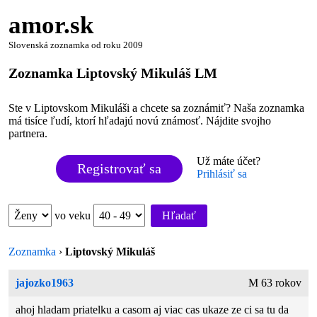
amor.sk
Slovenská zoznamka od roku 2009
Zoznamka Liptovský Mikuláš LM
Ste v Liptovskom Mikuláši a chcete sa zoznámiť? Naša zoznamka
má tisíce ľudí, ktorí hľadajú novú známosť. Nájdite svojho
partnera.
Už máte účet?
Registrovať sa
Prihlásiť sa
vo veku
Hľadať
Zoznamka
›
Liptovský Mikuláš
jajozko1963
M 63 rokov
ahoj hladam priatelku a casom aj viac cas ukaze ze ci sa tu da