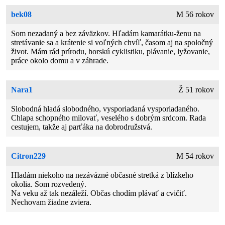
bek08
M 56 rokov
Som nezadaný a bez záväzkov. Hľadám kamarátku-ženu na
stretávanie sa a krátenie si voľných chvíľ, časom aj na spoločný
život. Mám rád prírodu, horskú cyklistiku, plávanie, lyžovanie,
práce okolo domu a v záhrade.
Nara1
Ž 51 rokov
Slobodná hladá slobodného, vysporiadaná vysporiadaného.
Chlapa schopného milovať, veselého s dobrým srdcom. Rada
cestujem, takže aj parťáka na dobrodružstvá.
Citron229
M 54 rokov
Hladám niekoho na nezávázné občasné stretká z blízkeho
okolia. Som rozvedený.
Na veku až tak nezáleží. Občas chodím plávať a cvičiť.
Nechovam žiadne zviera.