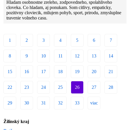
Hladam osobnostne zreleho, zodpovedneho, spolahliveho
cloveka. Co hladam, aj ponukam. Som citlivy, empaticky,
pozitivny cloviecik, milujem pohyb, sport, prirodu, zmysluplne
travenie volneho casu.
1
2
3
4
5
6
7
8
9
10
11
12
13
14
15
16
17
18
19
20
21
22
23
24
25
26
27
28
29
30
31
32
33
viac
Žilinský kraj