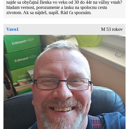
najde sa obyčajná žienka vo veku od 30 do 44r na vážny vstah?
hladam vernost, porozumenie a lasku na spolocnu cestu
zivotom. Ak sa nájdeš, napíš. Rád ťa spoznám.
Vavo1
M 53 rokov