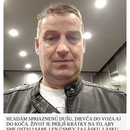
HĽADÁM SPRIAZNENÚ DUŠU, DIEVČA DO VOZA AJ
DO KOČA. ŽIVOT JE PRÍLIŠ KRÁTKY NA TO, ABY
SME OSTALI SAMI. LEN ÚSMEV ZA LÁSKU, LÁSKU