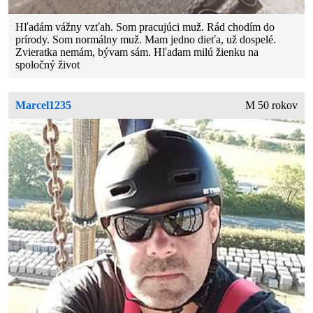
Hľadám vážny vzťah. Som pracujúci muž. Rád chodím do
prírody. Som normálny muž. Mam jedno dieťa, už dospelé.
Zvieratka nemám, bývam sám. Hľadam milú žienku na
spoločný život
Marcel1235
M 50 rokov