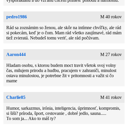
vysporiadanu a do vzťahu chcem priniesť pohodu a harmoniu.
pedro1986
M 40 rokov
Rád sa zoznámim so ženou, ale skôr na intímne chvíľky, ale rád
si pokecám, keď je o čom. Mam rád všetko zaujímavé, rád mám
tiež zvieratá. Nebudeš tomu veriť, ale rád počúvam.
Aaron444
M 27 rokov
Hladam osobu, s ktorou budem moct travit všetok svoj volny
čas, milujem prirodu a hudbu, pracujem v zahraniči, minulost
ostava minulostou, je potrebne žit v pritomnosti a važit si čo
mame
Charlie85
M 41 rokov
Humor, sarkazmus, irónia, inteligencia, úprimnosť, kompromis,
si šiši? príroda, šport, cestovanie , dobré jedlo, sauna.....
To som ja... Ako to máš ty?