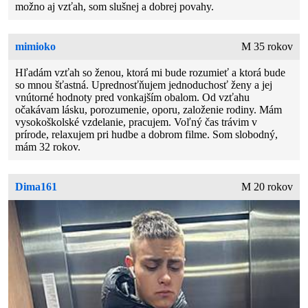
možno aj vzťah, som slušnej a dobrej povahy.
mimioko
M 35 rokov
Hľadám vzťah so ženou, ktorá mi bude rozumieť a ktorá bude
so mnou šťastná. Uprednosťňujem jednoduchosť ženy a jej
vnútorné hodnoty pred vonkajším obalom. Od vzťahu
očakávam lásku, porozumenie, oporu, založenie rodiny. Mám
vysokoškolské vzdelanie, pracujem. Voľný čas trávim v
prírode, relaxujem pri hudbe a dobrom filme. Som slobodný,
mám 32 rokov.
Dima161
M 20 rokov