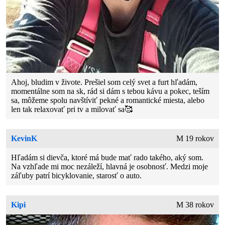
Ahoj, bludim v živote. Prešiel som celý svet a furt hľadám,
momentálne som na sk, rád si dám s tebou kávu a pokec, teším
sa, môžeme spolu navštíviť pekné a romantické miesta, alebo
len tak relaxovať pri tv a milovať sa🥰
KevinK
M 19 rokov
Hľadám si dievča, ktoré má bude mať rado takého, aký som.
Na vzhľade mi moc nezáleží, hlavná je osobnosť. Medzi moje
záľuby patrí bicyklovanie, starosť o auto.
Kipi
M 38 rokov