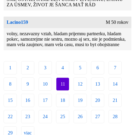
ZA ÚSMEV, ŽIVOT JE ŠANCA MAŤ RÁD
Lacino159
M 50 rokov
volny, nezavazny vztah, hladam prijemnu partnerku, hladam
pokec, samozrejme nie sestru, mozno aj sex, nie je podmienka,
mam vela zaujmov, mam vela casu, musi to byt obojstranne
1
2
3
4
5
6
7
8
9
10
11
12
13
14
15
16
17
18
19
20
21
22
23
24
25
26
27
28
29
viac