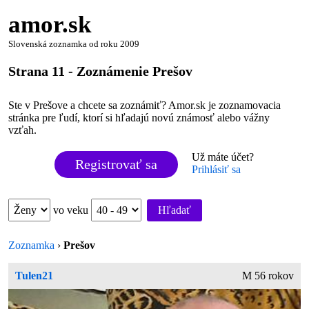
amor.sk
Slovenská zoznamka od roku 2009
Strana 11 - Zoznámenie Prešov
Ste v Prešove a chcete sa zoznámiť? Amor.sk je zoznamovacia
stránka pre ľudí, ktorí si hľadajú novú známosť alebo vážny
vzťah.
Už máte účet?
Registrovať sa
Prihlásiť sa
vo veku
Hľadať
Zoznamka
›
Prešov
Tulen21
M 56 rokov