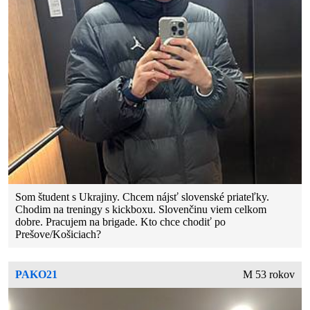
Som študent s Ukrajiny. Chcem nájsť slovenské priateľky.
Chodim na treningy s kickboxu. Slovenčinu viem celkom
dobre. Pracujem na brigade. Kto chce chodiť po
Prešove/Košiciach?
PAKO21
M 53 rokov