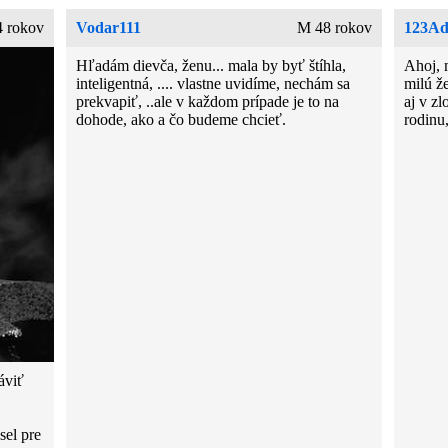
 rokov
Vodar111
M 48 rokov
123Ad
Hľadám dievča, ženu... mala by byť štíhla,
Ahoj, 
inteligentná, .... vlastne uvidíme, nechám sa
milú ž
prekvapiť, ..ale v každom prípade je to na
aj v z
dohode, ako a čo budeme chcieť.
rodinu
áviť
sel pre