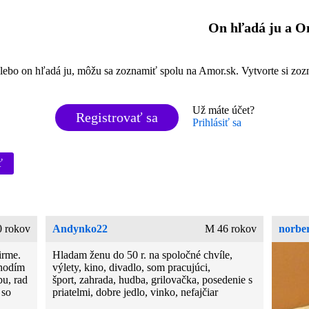
On hľadá ju a O
o on hľadá ju, môžu sa zoznamiť spolu na Amor.sk. Vytvorte si zozna
Už máte účet?
Registrovať sa
Prihlásiť sa
ť
 rokov
Andynko22
M 46 rokov
norbe
irme.
Hladam ženu do 50 r. na spoločné chvíle,
chodím
výlety, kino, divadlo, som pracujúci,
u, rad
šport, zahrada, hudba, grilovačka, posedenie s
 so
priatelmi, dobre jedlo, vinko, nefajčiar