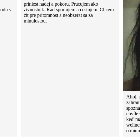
priniest nadej a pokoru. Pracujem ako
rodu v
zivnostnik. Rad sportujem a cestujem. Chcem
zit pre pritomnost a neobzerat sa za
minulostou.
Ahoj, 
zahran
spozna
chvíle 
keď má
wellne
o minu