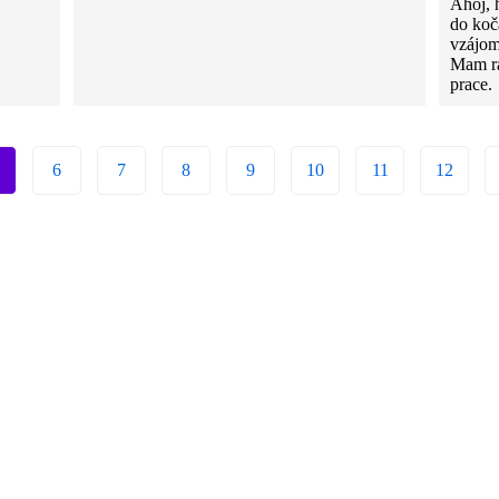
Ahoj, 
do koč
vzájom
Mam rá
prace.
6
7
8
9
10
11
12