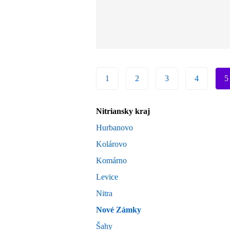
1
2
3
4
5
Nitriansky kraj
Hurbanovo
Kolárovo
Komárno
Levice
Nitra
Nové Zámky
Šahy