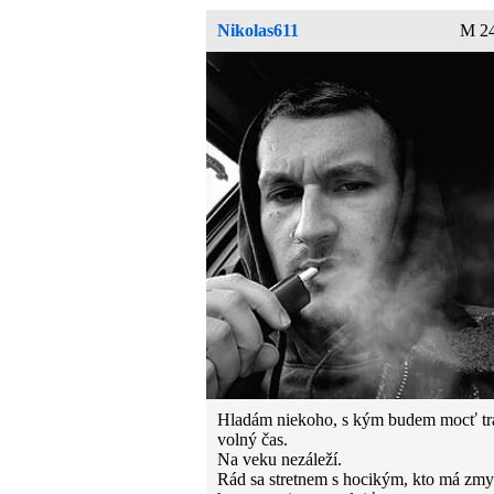
Nikolas611
M 24
Hladám niekoho, s kým budem mocť tr
volný čas.
Na veku nezáleží.
Rád sa stretnem s hocikým, kto má zmy