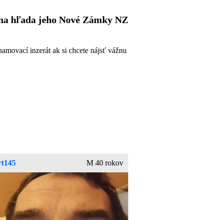
na hľada jeho Nové Zámky NZ
movací inzerát ak si chcete nájsť vážnu
rt145
M 40 rokov