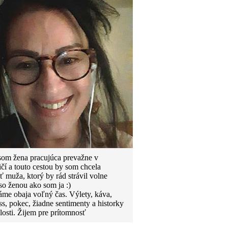
som žena pracujúca prevažne v
ičí a touto cestou by som chcela
ť muža, ktorý by rád strávil volne
so ženou ako som ja :)
me obaja voľný čas. Výlety, káva,
ss, pokec, žiadne sentimenty a historky
losti. Žijem pre prítomnosť