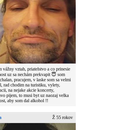
 vážny vztah, priatelstvo a co prinesie
ost uz sa nechám prekvapit 😇 som
chalan, pracujem, v laske som sa velmi
, rad chodim na turistiku, vylety,
acii, na nejake akcie koncerty,
avo pijem, to musi byt uz naozaj velka
tost, aby som dal alkohol !!
a
Ž 55 rokov