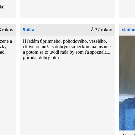
oké
 rokov
9nika
Ž 37 rokov
vladou
 zene a
Hľadám úprimneho, pohodového, veselého,
zky,
citlivého muža s dobrým srdiečkom na písanie
rad,
a potom sa to uvidí rada by som ťa spoznala....
príroda, dobrý film