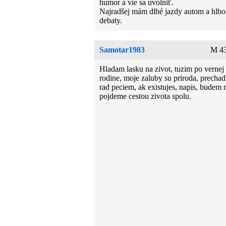
humor a vie sa uvolniť.
Najradšej mám dlhé jazdy autom a hlb
debaty.
Samotar1983
M 43
Hladam lasku na zivot, tuzim po vernej
rodine, moje zaluby su priroda, prechad
rad peciem, ak existujes, napis, budem 
pojdeme cestou zivota spolu.