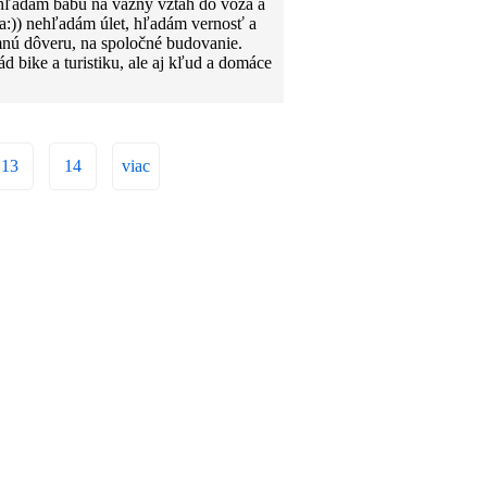
hľadám babu na vážny vztah do voza a
a:)) nehľadám úlet, hľadám vernosť a
nú dôveru, na spoločné budovanie.
d bike a turistiku, ale aj kľud a domáce
13
14
viac