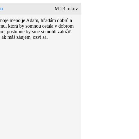
o
M 23 rokov
moje meno je Adam, hľadám dobrú a
enu, ktorá by somnou ostala v dobrom
lom, postupne by sme si mohli založiť
, ak máš záujem, ozvi sa.