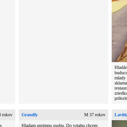
Hladám
buducn
mlady 
sklamal
restaur
zriedk
prilezi
 rokov
Grandly
M 37 rokov
Lavitt
s
Hladam uprimnu osobu. Do vztahu chcem