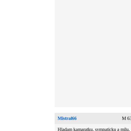
Mistral66
M 63
Hladam kamaratku, sympaticku a milu, 