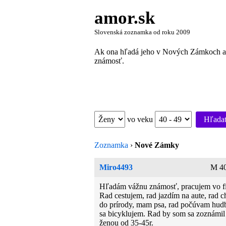
amor.sk
Slovenská zoznamka od roku 2009
Ak ona hľadá jeho v Nových Zámkoch aleb
známosť.
vo veku
Hľada
Zoznamka
›
Nové Zámky
Miro4493
M 40
Hľadám vážnu známosť, pracujem vo f
Rad cestujem, rad jazdím na aute, rad 
do prírody, mam psa, rad počúvam hudb
sa bicyklujem. Rad by som sa zoznámil
ženou od 35-45r.