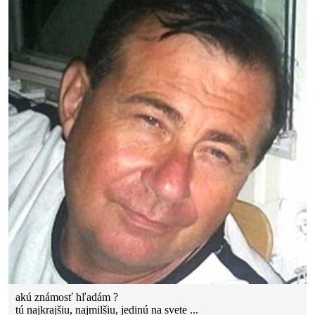
akú známosť hľadám ?
tú najkrajšiu, najmilšiu, jedinú na svete ...