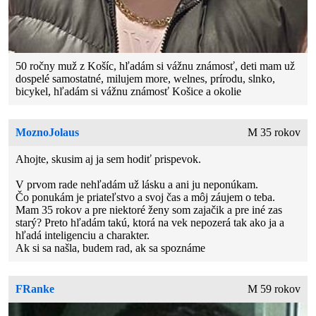
50 ročny muž z Košíc, hľadám si vážnu známosť, deti mam už
dospelé samostatné, milujem more, welnes, prírodu, slnko,
bicykel, hľadám si vážnu známosť Košice a okolie
MoznoJolaus
M 35 rokov
Ahojte, skusim aj ja sem hodiť prispevok.
V prvom rade nehľadám už lásku a ani ju neponúkam.
Čo ponukám je priateľstvo a svoj čas a môj záujem o teba.
Mam 35 rokov a pre niektoré ženy som zajačik a pre iné zas
starý? Preto hľadám takú, ktorá na vek nepozerá tak ako ja a
hľadá inteligenciu a charakter.
Ak si sa našla, budem rad, ak sa spoznáme
FRanke
M 59 rokov