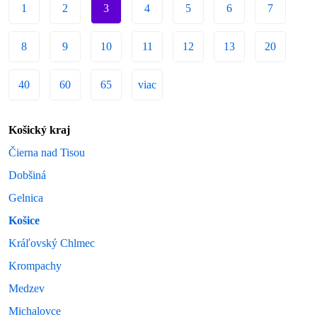
1
2
3
4
5
6
7
8
9
10
11
12
13
20
40
60
65
viac
Košický kraj
Čierna nad Tisou
Dobšiná
Gelnica
Košice
Kráľovský Chlmec
Krompachy
Medzev
Michalovce