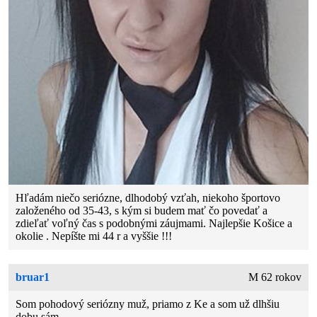
Hľadám niečo seriózne, dlhodobý vzťah, niekoho športovo
založeného od 35-43, s kým si budem mať čo povedať a
zdieľať voľný čas s podobnými záujmami. Najlepšie Košice a
okolie . Nepíšte mi 44 r a vyššie !!!
bruar1
M 62 rokov
Som pohodový seriózny muž, priamo z Ke a som už dlhšiu
dobu sám.