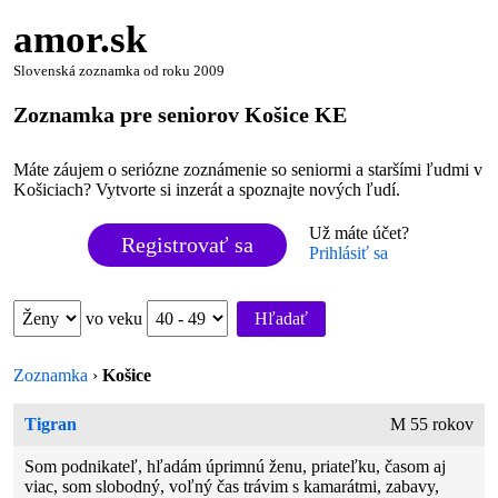
amor.sk
Slovenská zoznamka od roku 2009
Zoznamka pre seniorov Košice KE
Máte záujem o seriózne zoznámenie so seniormi a staršími ľudmi v
Košiciach? Vytvorte si inzerát a spoznajte nových ľudí.
Už máte účet?
Registrovať sa
Prihlásiť sa
vo veku
Hľadať
Zoznamka
›
Košice
Tigran
M 55 rokov
Som podnikateľ, hľadám úprimnú ženu, priateľku, časom aj
viac, som slobodný, voľný čas trávim s kamarátmi, zabavy,