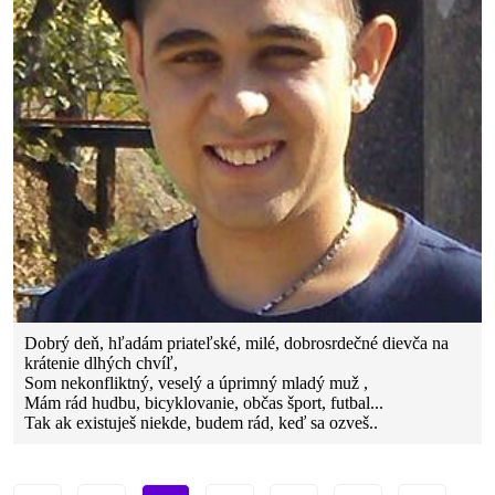
Dobrý deň, hľadám priateľské, milé, dobrosrdečné dievča na
krátenie dlhých chvíľ,
Som nekonfliktný, veselý a úprimný mladý muž ,
Mám rád hudbu, bicyklovanie, občas šport, futbal...
Tak ak existuješ niekde, budem rád, keď sa ozveš..