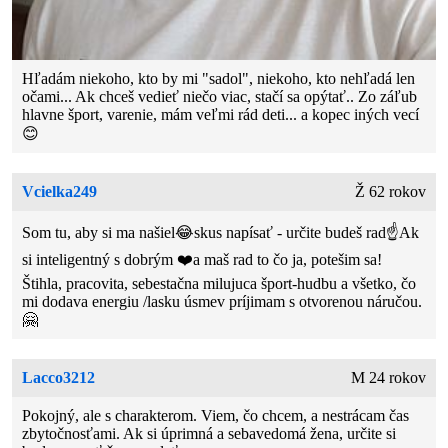
Hľadám niekoho, kto by mi "sadol", niekoho, kto nehľadá len
očami... Ak chceš vedieť niečo viac, stačí sa opýtať.. Zo záľub
hlavne šport, varenie, mám veľmi rád deti... a kopec iných vecí
😊
Vcielka249
Ž 62 rokov
Som tu, aby si ma našiel😂skus napísať - určite budeš rad☝️Ak
si inteligentný s dobrým ❤️a maš rad to čo ja, potešim sa!
Štihla, pracovita, sebestačna milujuca šport-hudbu a všetko, čo
mi dodava energiu /lasku úsmev príjimam s otvorenou náručou.
🤗
Lacco3212
M 24 rokov
Pokojný, ale s charakterom. Viem, čo chcem, a nestrácam čas
zbytočnosťami. Ak si úprimná a sebavedomá žena, určite si