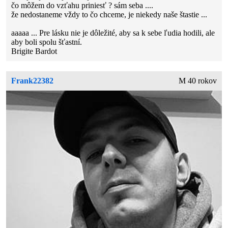
čo môžem do vzťahu priniesť ? sám seba ....
že nedostaneme vždy to čo chceme, je niekedy naše štastie ...
aaaaa ... Pre lásku nie je dôležité, aby sa k sebe ľudia hodili, ale
aby boli spolu šťastní.
Brigite Bardot
Frank22382
M 40 rokov