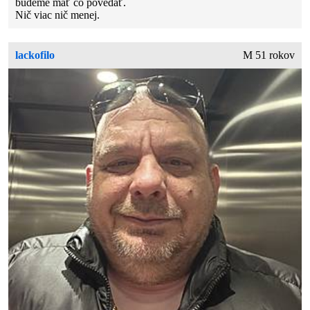
budeme mať čo povedať.
Nič viac nič menej.
lackofilo
M 51 rokov