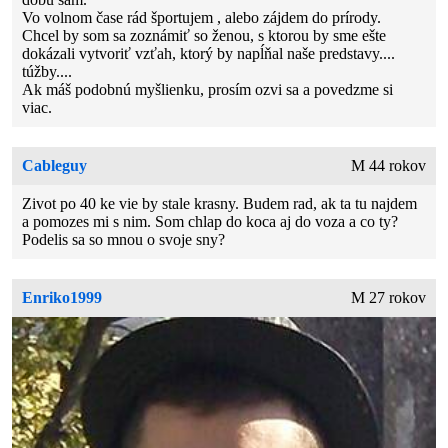
Vo volnom čase rád športujem , alebo zájdem do prírody.
Chcel by som sa zoznámiť so ženou, s ktorou by sme ešte
dokázali vytvoriť vzťah, ktorý by napĺňal naše predstavy....
túžby....
Ak máš podobnú myšlienku, prosím ozvi sa a povedzme si
viac.
Cableguy
M 44 rokov
Zivot po 40 ke vie by stale krasny. Budem rad, ak ta tu najdem
a pomozes mi s nim. Som chlap do koca aj do voza a co ty?
Podelis sa so mnou o svoje sny?
Enriko1999
M 27 rokov