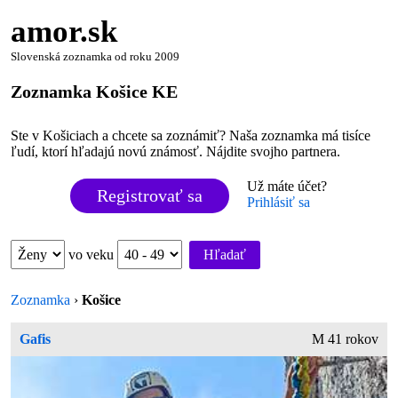
amor.sk
Slovenská zoznamka od roku 2009
Zoznamka Košice KE
Ste v Košiciach a chcete sa zoznámiť? Naša zoznamka má tisíce
ľudí, ktorí hľadajú novú známosť. Nájdite svojho partnera.
Už máte účet?
Registrovať sa
Prihlásiť sa
vo veku
Hľadať
Zoznamka
›
Košice
Gafis
M 41 rokov