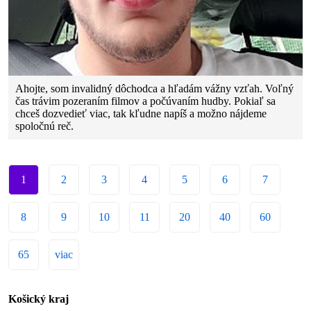
Ahojte, som invalidný dôchodca a hľadám vážny vzťah. Voľný
čas trávim pozeraním filmov a počúvaním hudby. Pokiaľ sa
chceš dozvedieť viac, tak kľudne napíš a možno nájdeme
spoločnú reč.
1
2
3
4
5
6
7
8
9
10
11
20
40
60
65
viac
Košický kraj