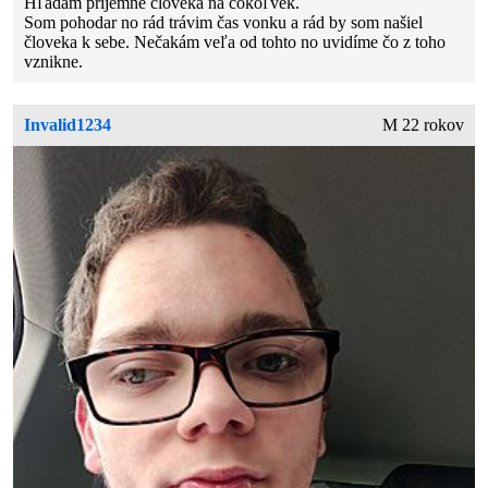
Hľadám prijemne človeka na čokoľvek.
Som pohodar no rád trávim čas vonku a rád by som našiel
človeka k sebe. Nečakám veľa od tohto no uvidíme čo z toho
vznikne.
Invalid1234
M 22 rokov