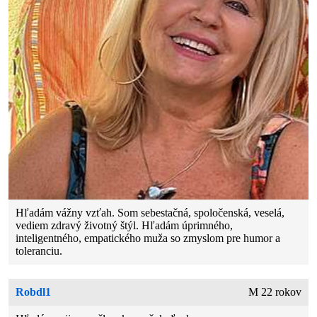
Hľadám vážny vzťah. Som sebestačná, spoločenská, veselá,
vediem zdravý životný štýl. Hľadám úprimného,
inteligentného, empatického muža so zmyslom pre humor a
toleranciu.
Robdl1
M 22 rokov