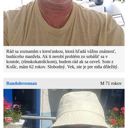
Rád sa zoznamím s kresťankou, ktorá hľadá vážnu známosť,
budúceho manžela. Ak ti nerobí problém zo sobášiť sa v
kostole, (rímskokatolíckom), budem rád ak sa ozveš. Som z
Košíc, mám 62 rokov. Slobodný. Vek, nie je pre mňa dôležitý.
Bandolerosman
M 71 rokov