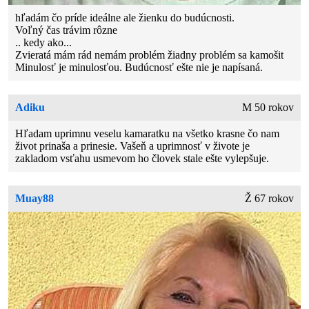
hľadám čo príde ideálne ale žienku do budúcnosti.
Voľný čas trávim rôzne
.. kedy ako...
Zvieratá mám rád nemám problém žiadny problém sa kamošit
Minulosť je minulosťou. Budúcnosť ešte nie je napísaná.
Adiku
M 50 rokov
Hľadam uprimnu veselu kamaratku na všetko krasne čo nam
život prinaša a prinesie. Vašeň a uprimnosť v živote je
zakladom vsťahu usmevom ho človek stale ešte vylepšuje.
Muay88
Ž 67 rokov