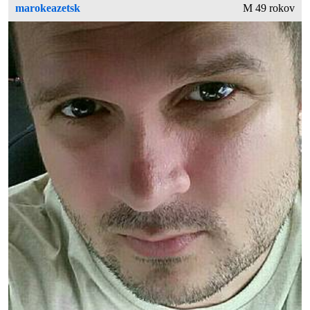
marokeazetsk
M 49 rokov