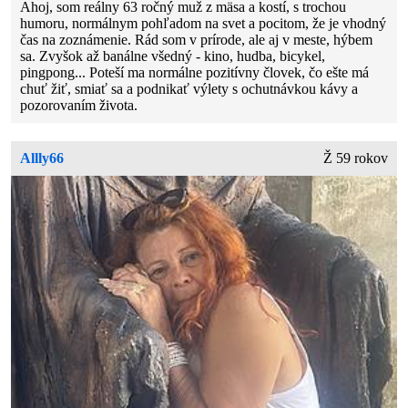
Ahoj, som reálny 63 ročný muž z mäsa a kostí, s trochou
humoru, normálnym pohľadom na svet a pocitom, že je vhodný
čas na zoznámenie. Rád som v prírode, ale aj v meste, hýbem
sa. Zvyšok až banálne všedný - kino, hudba, bicykel,
pingpong... Poteší ma normálne pozitívny človek, čo ešte má
chuť žiť, smiať sa a podnikať výlety s ochutnávkou kávy a
pozorovaním života.
Allly66
Ž 59 rokov