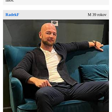
faloš.
RadekF
M 39 rokov