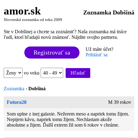
amor.sk
Zoznamka Dobšiná
Slovenská zoznamka od roku 2009
Ste v Dobšinej a chcete sa zoznámiť? Naša zoznamka má tisíce
ľudí, ktorí hľadajú novú známosť. Nájdite svojho partnera.
Už máte účet?
Registrovať sa
Prihlásiť sa
vo veku
Hľadať
Zoznamka
›
Dobšiná
Futura28
M 39 rokov
Som uplne z inej galaxie. Nežerem meso a napriek tomu žijem.
Nepijem kávu, napriek tomu žijem. Nechlastam akože
absolutne a žijem. Ďalší extrem žil som 6 rokov v chráme.