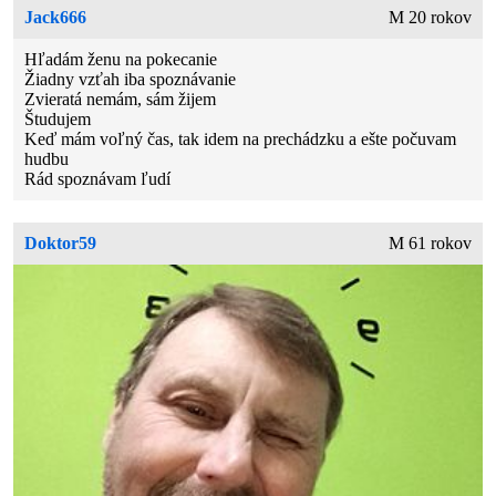
Jack666
M 20 rokov
Hľadám ženu na pokecanie
Žiadny vzťah iba spoznávanie
Zvieratá nemám, sám žijem
Študujem
Keď mám voľný čas, tak idem na prechádzku a ešte počuvam
hudbu
Rád spoznávam ľudí
Doktor59
M 61 rokov