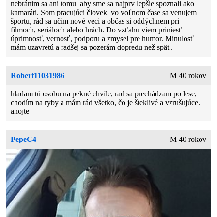
nebránim sa ani tomu, aby sme sa najprv lepšie spoznali ako
kamaráti. Som pracujúci človek, vo voľnom čase sa venujem
športu, rád sa učím nové veci a občas si oddýchnem pri
filmoch, seriáloch alebo hrách. Do vzťahu viem priniesť
úprimnosť, vernosť, podporu a zmysel pre humor. Minulosť
mám uzavretú a radšej sa pozerám dopredu než späť.
Robert11031986
M 40 rokov
hladam tú osobu na pekné chvíle, rad sa prechádzam po lese,
chodím na ryby a mám rád všetko, čo je šteklivé a vzrušujúce.
ahojte
PepeC4
M 40 rokov