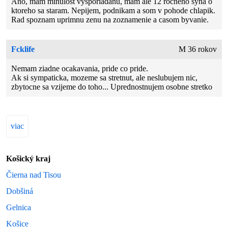
Ano, mam minulost vysporiadanu, mam ale 12 rocneho syna o
ktoreho sa staram. Nepijem, podnikam a som v pohode chlapik.
Rad spoznam uprimnu zenu na zoznamenie a casom byvanie.
Fcklife
M 36 rokov
Nemam ziadne ocakavania, pride co pride.
Ak si sympaticka, mozeme sa stretnut, ale neslubujem nic,
zbytocne sa vzijeme do toho... Uprednostnujem osobne stretko
viac
Košický kraj
Čierna nad Tisou
Dobšiná
Gelnica
Košice