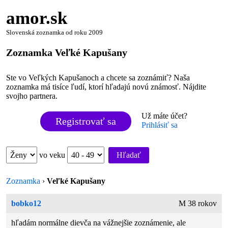
amor.sk
Slovenská zoznamka od roku 2009
Zoznamka Veľké Kapušany
Ste vo Veľkých Kapušanoch a chcete sa zoznámiť? Naša
zoznamka má tisíce ľudí, ktorí hľadajú novú známosť. Nájdite
svojho partnera.
Už máte účet?
Registrovať sa
Prihlásiť sa
vo veku
Hľadať
Zoznamka
›
Veľké Kapušany
bobko12
M 38 rokov
hľadám normálne dievča na vážnejšie zoznámenie, ale