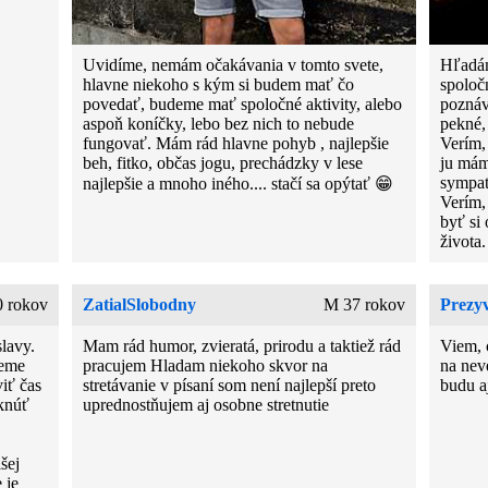
Uvidíme, nemám očakávania v tomto svete,
Hľadám
hlavne niekoho s kým si budem mať čo
spoločn
povedať, budeme mať spoločné aktivity, alebo
poznáva
aspoň koníčky, lebo bez nich to nebude
pekné,
fungovať. Mám rád hlavne pohyb , najlepšie
Verím,
beh, fitko, občas jogu, prechádzky v lese
ju mám
sympat
najlepšie a mnoho iného.... stačí sa opýtať 😁
Verím,
byť si
života.
 rokov
ZatialSlobodny
M 37 rokov
Prezy
lavy.
Mam rád humor, zvieratá, prirodu a taktiež rád
Viem, 
deme
pracujem Hladam niekoho skvor na
na neve
iť čas
stretávanie v písaní som není najlepší preto
budu a
iknúť
uprednostňujem aj osobne stretnutie
šej
 je