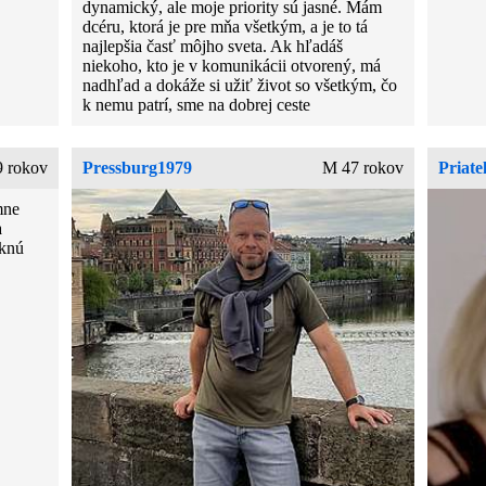
dynamický, ale moje priority sú jasné. Mám
dcéru, ktorá je pre mňa všetkým, a je to tá
najlepšia časť môjho sveta. Ak hľadáš
niekoho, kto je v komunikácii otvorený, má
nadhľad a dokáže si užiť život so všetkým, čo
k nemu patrí, sme na dobrej ceste
 rokov
Pressburg1979
M 47 rokov
Priate
mne
a
iknú