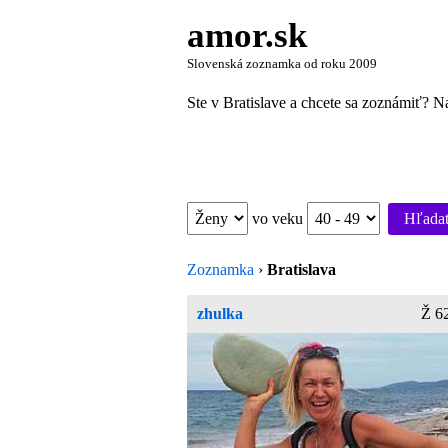
amor.sk
Slovenská zoznamka od roku 2009
Ste v Bratislave a chcete sa zoznámiť? N
vo veku
Hľada
Zoznamka
›
Bratislava
zhulka
Ž 6