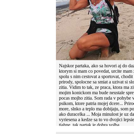
Najskor partaka, ako sa hovori aj do da
ktorym si mam co povedat, urcite mam
spolu s nim cestovat a sportovat, chodit
prirody, spolocne sa smiat a uzivat si s
zitia. Vidim to tak, ze praca, ktora ma zi
mojim konickom ma bude neustale spre
pocas mojho zitia. Som rada v pohybe 
psikom, ktore patria mojej dcere... Priro
more, slnko a teplo ma dobijaju, som p
ako duracelka ... Moja minulost je uz d
vyriesena a kedze sa to vo dvojici lepsi
tiahne, tak partak je dobra volba