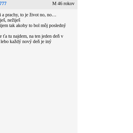
777
M 46 rokov
i a prachy, to je život no, no…
eš, nežiješ
žijem tak akoby to bol môj posledný
e ťa tu najdem, na ten jeden deň v
, lebo každý nový deň je iný