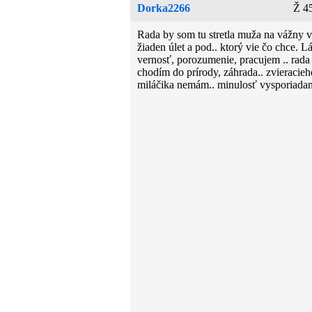
Dorka2266
Ž 4
Rada by som tu stretla muža na vážny v
žiaden úlet a pod.. ktorý vie čo chce. L
vernosť, porozumenie, pracujem .. rada
chodím do prírody, záhrada.. zvieracieh
miláčika nemám.. minulosť vysporiadan