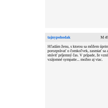
tajnypohodak
M 49
Hľadám ženu, s ktorou sa môžem úpri
porozprávať o čomkoľvek, zasmiať sa 
stráviť príjemný čas. V prípade, že vzn
vzájomné sympatie... možno aj viac.