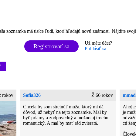
aša zoznamka má tisíce ľudí, ktorí hľadajú novú známosť. Nájdite svoj
Už máte účet?
Registrovať sa
Prihlásiť sa
ť
2 rokov
Sofia326
Ž 66 rokov
mmad
Chcela by som stretnúť muža, ktorý mi dá
Ahojte
dôvod, už nebyť na tejto zoznamke. Mal by
je muž
byť priamy a zodpovedný a možno aj trochu
odvážn
romantický. A mal by mať rád zvieratá.
ctí žen
Človek