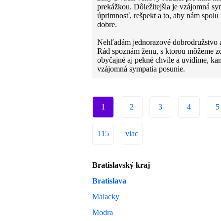
prekážkou. Dôležitejšia je vzájomná sy
úprimnosť, rešpekt a to, aby nám spolu
dobre.
Nehľadám jednorazové dobrodružstvo a
Rád spoznám ženu, s ktorou môžeme z
obyčajné aj pekné chvíle a uvidíme, ka
vzájomná sympatia posunie.
1
2
3
4
5
115
viac
Bratislavský kraj
Bratislava
Malacky
Modra