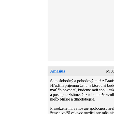
Amasius
M 30
Som slobodný a pohodový muž z Bratis
Hľadám príjemnú ženu, s ktorou si bu
mať čo povedať, budeme radi spolu tráv
a postupne zistíme, či z toho môže vzn
niečo bližšie a dlhodobejšie.
Prirodzene mi vyhovuje spoločnosť zrel
ženy a väčší vekový rozdiel pre mňa nie