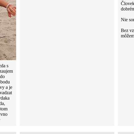
Človek
dobrém
Nie s
Bez vzá
môžeme
zda s
 zaujem
 do
lobodu
vy a je
vadzat
vdaka
da,
otom
avno
e