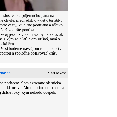
 slušného a príjemného pána na
é chvíle, prechádzky, výlety, turistiku,
cie cesty, kultúrne podujatia a všetko
 čo život ešte ponúka.
 že aj jeseň života môže byť krásna, ak
e s kým zdieľať. Som slušná, milá a
ická žena
 že si budeme navzájom robiť radosť,
 oporou a spoločne objavovať krásy
vka999
Ž 48 rokov
co nechcem. Som extremne alergicka
ru, klamstva. Mojou prioritou su deti a
j dalsie roky, kym nebudu dospeli.