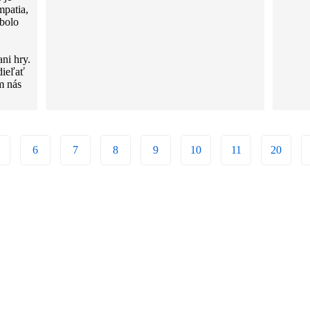
mpatia,
 bolo
ni hry.
dieľať
m nás
6
7
8
9
10
11
20