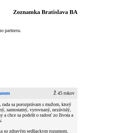
Zoznamka Bratislava BA
ho partnera.
amm
Ž 45 rokov
, rada sa porozprávam s mužom, ktorý
ný, samostatný, vyrovnaný, nezávislý,
y a chce sa podelit o radosť zo života a
y.
a so zdravým sedliackym rozumom.