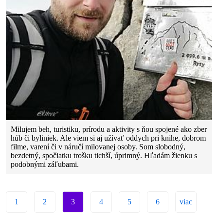
Milujem beh, turistiku, prírodu a aktivity s ňou spojené ako zber
húb či byliniek. Ale viem si aj užívať oddych pri knihe, dobrom
filme, varení či v náručí milovanej osoby. Som slobodný,
bezdetný, spočiatku trošku tichší, úprimný. Hľadám žienku s
podobnými záľubami.
1
2
3
4
5
6
viac