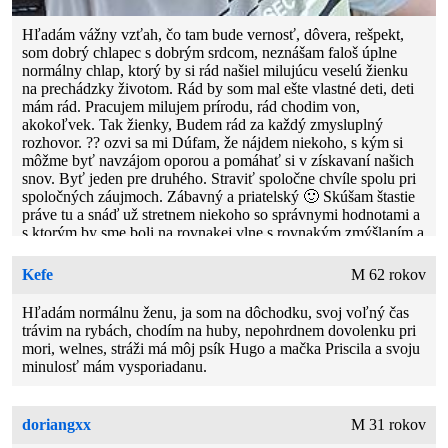
Hľadám vážny vzťah, čo tam bude vernosť, dôvera, rešpekt,
som dobrý chlapec s dobrým srdcom, neznášam faloš úplne
normálny chlap, ktorý by si rád našiel milujúcu veselú žienku
na prechádzky životom. Rád by som mal ešte vlastné deti, deti
mám rád. Pracujem milujem prírodu, rád chodim von,
akokoľvek. Tak žienky, Budem rád za každý zmysluplný
rozhovor. ?? ozvi sa mi Dúfam, že nájdem niekoho, s kým si
môžme byť navzájom oporou a pomáhať si v získavaní našich
snov. Byť jeden pre druhého. Straviť spoločne chvíle spolu pri
spoločných záujmoch. Zábavný a priatelský 🙂 Skúšam štastie
práve tu a snáď už stretnem niekoho so správnymi hodnotami a
s ktorým by sme boli na rovnakej vlne s rovnakým zmýšlaním a
humorom 🙂 Ja sám zbožnujem keď je okolo smiech a dobrá
nálada 🙂 Vzťah si predstavujem trochu romanticky❤️, s
Kefe
M 62 rokov
človekom ktorý má dobre srdce, vie čo je to dôvera, a je trochu
Hľadám normálnu ženu, ja som na dôchodku, svoj voľný čas
šiši ako ja 😅😅
trávim na rybách, chodím na huby, nepohrdnem dovolenku pri
mori, welnes, stráži má môj psík Hugo a mačka Priscila a svoju
minulosť mám vysporiadanu.
doriangxx
M 31 rokov