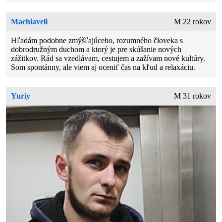
Machiaveli
M 22 rokov
Hľadám podobne zmýšľajúceho, rozumného človeka s
dobrodružným duchom a ktorý je pre skúšanie nových
zážitkov. Rád sa vzedlávam, cestujem a zažívam nové kultúry.
Som spontánny, ale viem aj oceniť čas na kľud a relaxáciu.
Yuriy
M 31 rokov