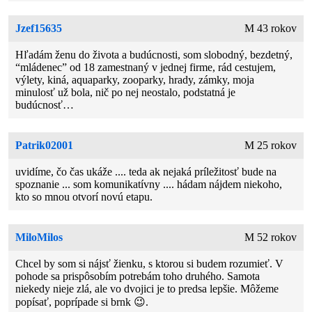
Jzef15635
M 43 rokov
Hľadám ženu do života a budúcnosti, som slobodný, bezdetný,
“mládenec” od 18 zamestnaný v jednej firme, rád cestujem,
výlety, kiná, aquaparky, zooparky, hrady, zámky, moja
minulosť už bola, nič po nej neostalo, podstatná je
budúcnosť…
Patrik02001
M 25 rokov
uvidíme, čo čas ukáže .... teda ak nejaká príležitosť bude na
spoznanie ... som komunikatívny .... hádam nájdem niekoho,
kto so mnou otvorí novú etapu.
MiloMilos
M 52 rokov
Chcel by som si nájsť žienku, s ktorou si budem rozumieť. V
pohode sa prispôsobím potrebám toho druhého. Samota
niekedy nieje zlá, ale vo dvojici je to predsa lepšie. Môžeme
popísať, poprípade si brnk 😉.