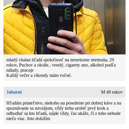
mladý chalan hľadá spoločnosť na neseriozne stretnutia, 29
rokov, Puchov a okolie.. veselý, cigarety ano, alkohol podľa
nálady, pracuje
Každý večer a víkendy mám voľné.
Jabarni
M 49 rokov
Hľadám priateľstvo, niekoho na posedenie pri dobrej káve a na
spoznávanie sa navzájom, vždy treba urobiť prvý krok a
odhodlať sa kto hľadá, nájde vždy, čas ukáže, či z toho nebude
niečo viac. foto doložím