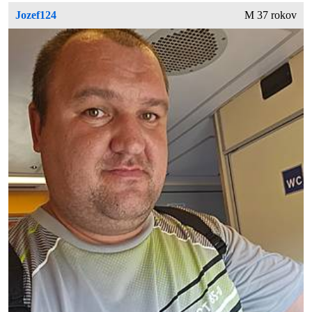
Jozef124
M 37 rokov