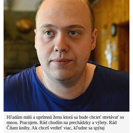
Hľadám milú a uprímnú ženu ktorá sa bude chcieť stretávať so
mnou. Pracujem. Rád chodím na prechádzky a výlety. Rád
Čítam knihy. Ak chceš vedieť viac, kľudne sa spýtaj