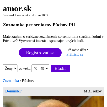
amor.sk
Slovenská zoznamka od roku 2009
Zoznamka pre seniorov Púchov PU
Máte záujem o seriózne zoznámenie so seniormi a staršími ľudmi v
Púchove? Vytvorte si inzerát a spoznajte nových ľudí.
Už máte účet?
Registrovať sa
Prihlásiť sa
vo veku
Hľadať
Zoznamka
›
Púchov
DominikF
M 31 rokov