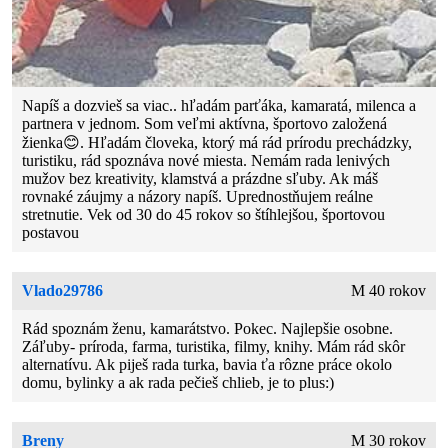
Napíš a dozvieš sa viac.. hľadám parťáka, kamaratá, milenca a
partnera v jednom. Som veľmi aktívna, športovo založená
žienka😊. Hľadám človeka, ktorý má rád prírodu prechádzky,
turistiku, rád spoznáva nové miesta. Nemám rada lenivých
mužov bez kreativity, klamstvá a prázdne sľuby. Ak máš
rovnaké záujmy a názory napíš. Uprednostňujem reálne
stretnutie. Vek od 30 do 45 rokov so štíhlejšou, športovou
postavou
Vlado29786
M 40 rokov
Rád spoznám ženu, kamarátstvo. Pokec. Najlepšie osobne.
Záľuby- príroda, farma, turistika, filmy, knihy. Mám rád skôr
alternatívu. Ak piješ rada turka, bavia ťa rôzne práce okolo
domu, bylinky a ak rada pečieš chlieb, je to plus:)
Breny
M 30 rokov