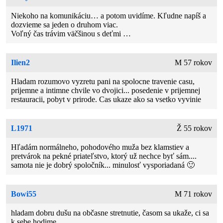
Niekoho na komunikáciu… a potom uvidíme. Kľudne napíš a
dozvieme sa jeden o druhom viac.
Voľný čas trávim väčšinou s deťmi …
Ilien2
M 57 rokov
Hladam rozumovo vyzretu pani na spolocne travenie casu,
prijemne a intimne chvile vo dvojici... posedenie v prijemnej
restauracii, pobyt v prirode. Cas ukaze ako sa vsetko vyvinie
L1971
Ž 55 rokov
Hľadám normálneho, pohodového muža bez klamstiev a
pretvárok na pekné priateľstvo, ktorý už nechce byť sám....
samota nie je dobrý spoločník... minulosť vysporiadaná 🙂
Bowi55
M 71 rokov
hladam dobru dušu na občasne stretnutie, časom sa ukaže, ci sa
k sebe hodime.