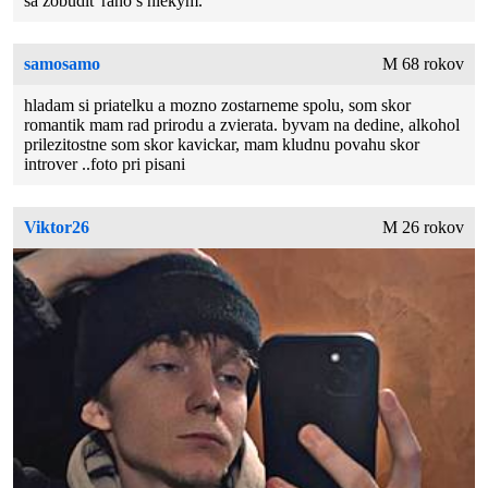
sa zobudiť rano s niekym.
samosamo
M 68 rokov
hladam si priatelku a mozno zostarneme spolu, som skor
romantik mam rad prirodu a zvierata. byvam na dedine, alkohol
prilezitostne som skor kavickar, mam kludnu povahu skor
introver ..foto pri pisani
Viktor26
M 26 rokov