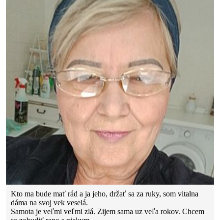
Kto ma bude mať rád a ja jeho, držať sa za ruky, som vitalna
dáma na svoj vek veselá.
Samota je veľmi veľmi zlá. Zijem sama uz veľa rokov. Chcem