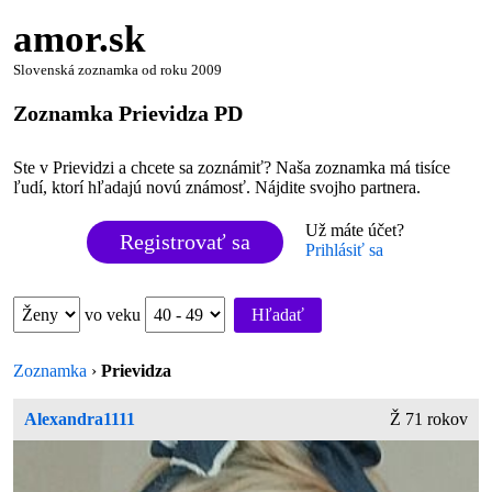
amor.sk
Slovenská zoznamka od roku 2009
Zoznamka Prievidza PD
Ste v Prievidzi a chcete sa zoznámiť? Naša zoznamka má tisíce
ľudí, ktorí hľadajú novú známosť. Nájdite svojho partnera.
Už máte účet?
Registrovať sa
Prihlásiť sa
vo veku
Hľadať
Zoznamka
›
Prievidza
Alexandra1111
Ž 71 rokov