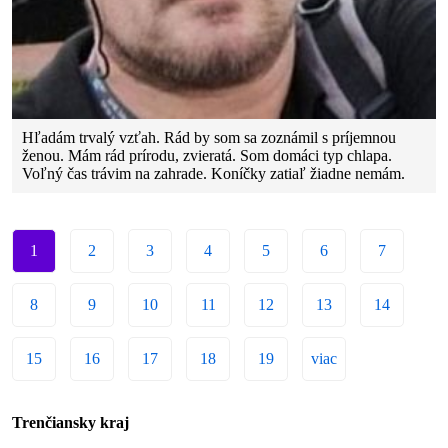
Hľadám trvalý vzťah. Rád by som sa zoznámil s príjemnou
ženou. Mám rád prírodu, zvieratá. Som domáci typ chlapa.
Voľný čas trávim na zahrade. Koníčky zatiaľ žiadne nemám.
1
2
3
4
5
6
7
8
9
10
11
12
13
14
15
16
17
18
19
viac
Trenčiansky kraj