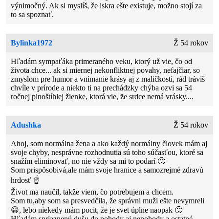
výnimočný. Ak si myslíš, že iskra ešte existuje, možno stojí za
to sa spoznať.
Bylinka1972
Ž 54 rokov
Hľadám sympaťáka primeraného veku, ktorý už vie, čo od
života chce... ak si miernej nekonfliktnej povahy, nefajčiar, so
zmyslom pre humor a vnímanie krásy aj z maličkostí, rád tráviš
chvíle v prírode a niekto ti na prechádzky chýba ozvi sa 54
ročnej plnoštíhlej žienke, ktorá vie, že srdce nemá vrásky....
Adushka
Ž 54 rokov
Ahoj, som normálna žena a ako každý normálny človek mám aj
svoje chyby, nesprávne rozhodnutia sú toho súčasťou, ktoré sa
snažím eliminovať, no nie vždy sa mi to podarí 🙂
Som prispôsobivá,ale mám svoje hranice a samozrejmé zdravú
hrdosť ☝️
Život ma naučil, takže viem, čo potrebujem a chcem.
Som tu,aby som sa presvedčila, že správni muži ešte nevymreli
😀, lebo niekedy mám pocit, že je svet úplne naopak 🙂
Hľadám spriaznenú dušu do pohody aj nepohody a ostatné