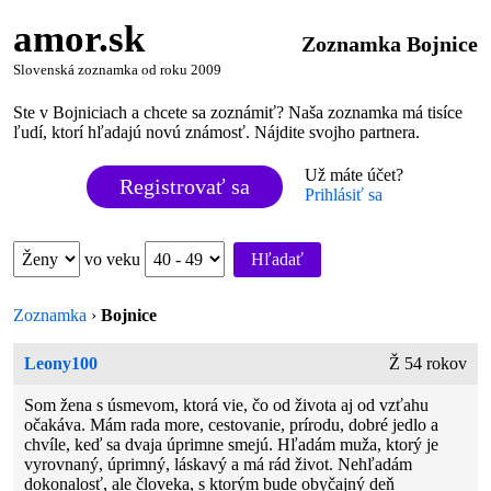
amor.sk
Zoznamka Bojnice
Slovenská zoznamka od roku 2009
Ste v Bojniciach a chcete sa zoznámiť? Naša zoznamka má tisíce
ľudí, ktorí hľadajú novú známosť. Nájdite svojho partnera.
Už máte účet?
Registrovať sa
Prihlásiť sa
vo veku
Hľadať
Zoznamka
›
Bojnice
Leony100
Ž 54 rokov
Som žena s úsmevom, ktorá vie, čo od života aj od vzťahu
očakáva. Mám rada more, cestovanie, prírodu, dobré jedlo a
chvíle, keď sa dvaja úprimne smejú. Hľadám muža, ktorý je
vyrovnaný, úprimný, láskavý a má rád život. Nehľadám
dokonalosť, ale človeka, s ktorým bude obyčajný deň