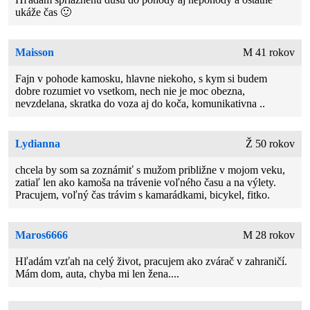
ukáže čas 🙂
Maisson
M 41 rokov
Fajn v pohode kamosku, hlavne niekoho, s kym si budem
dobre rozumiet vo vsetkom, nech nie je moc obezna,
nevzdelana, skratka do voza aj do koča, komunikativna ..
Lydianna
Ž 50 rokov
chcela by som sa zoznámiť s mužom približne v mojom veku,
zatiaľ len ako kamoša na trávenie voľného času a na výlety.
Pracujem, voľný čas trávim s kamarádkami, bicykel, fitko.
Maros6666
M 28 rokov
Hľadám vzťah na celý život, pracujem ako zvárač v zahraničí.
Mám dom, auta, chyba mi len žena....