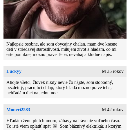
Najlepsie osobne, ale som obycajny chalan, mam dve krasne
deti v striedavej starostlivosti, milujem zivot a hladam, co mi
este ponukne, mozno prave Teba, nevahaj a kludne napis.
Luckyy
M 35 rokov
Ahojte všetci, človek nikdy nevie čo nájde, som slobodný,
bezdetný, pracujúci chlap, ktorý hľadá mozno prave teba,
nehľadám úlet na jednu noc.
Moneri2583
M 42 rokov
Hľadám ženu plnú humoru, zábavy na trávenie voľného času.
To isté viem oplatiť späť 😁. Som bláznivý elektrikár, s ktorým