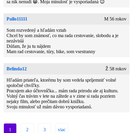
sa nik nenudí 😁. Moja minulosť je vysporiadaná 😉
Pallo11111
M 56 rokov
Som rozvedený a hľadám vztah
Chcel by som známosť, co ma rada cestovanie, slobodu a je
nezávislá
Dúfam, že ju tu nájdem
Mam rad cestovanie, túry, bike, som vsestranny
Belinda12
Ž 58 rokov
Hľadám priateľa, ktorému by som vedela spríjemniť volné
spoločné chvíľky.
Pracujem ako účtovníčka... mám rada prirodu ale aj kulturu.
Volný čas trávim v lete na záhrde a v zime si rada pozriem
nejaky film, alebo prečitam dobrú knižku.
Svoju minulosť už mám dávno vysporiadanú.
1
2
3
viac