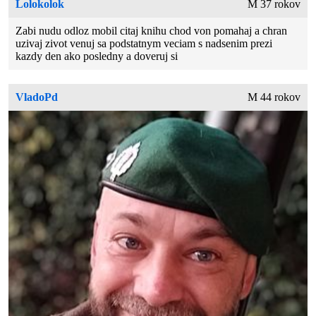
Lolokolok
M 37 rokov
Zabi nudu odloz mobil citaj knihu chod von pomahaj a chran
uzivaj zivot venuj sa podstatnym veciam s nadsenim prezi
kazdy den ako posledny a doveruj si
VladoPd
M 44 rokov