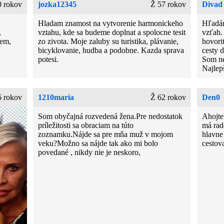
0 rokov
jozka12345
Ž 57 rokov
Divad
Hladam znamost na vytvorenie harmonickeho
Hľadám
,
vztahu, kde sa budeme doplnat a spolocne tesit
vzťah.
jem,
zo zivota. Moje zaluby su turistika, plávanie,
hovori
bicyklovanie, hudba a podobne. Kazda sprava
cesty 
potesi.
Som ne
Najlep
 rokov
1210maria
Ž 62 rokov
Den0
Som obyčajná rozvedená žena.Pre nedostatok
Ahojte
príležitosti sa obraciam na túto
má rad
zoznamku.Nájde sa pre mňa muž v mojom
hlavne
veku?Možno sa nájde tak ako mi bolo
cestova
povedané , nikdy nie je neskoro,