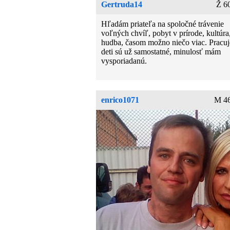
Gertruda14
Ž 6
Hľadám priateľa na spoločné trávenie
voľných chvíľ, pobyt v prírode, kultúra
hudba, časom možno niečo viac. Pracu
deti sú už samostatné, minulosť mám
vysporiadanú.
enrico1071
M 46