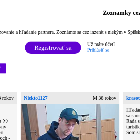
Zoznamky cez
anie a hľadanie partnera. Zoznámte sa cez inzerát s niekým v Spišsk
Už máte účet?
Registrovať sa
Prihlásiť sa
ť
 rokov
Niekto1127
M 38 rokov
krasot
Hľadám
sa s n
a 🙂
Rada s
ívny
turisti
ri
Som sl
och -