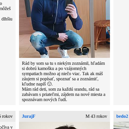
vo
 môžeš
a dlhšiu
Rád by som sa tu s niekým zoznámil, hľadám
si dobrú kamošku a po vzájomných
sympatiach možno aj niečo viac. Tak ak máš
záujem si popísať, spoznať sa a zoznámiť,
kľudne napíš 🙂.
Mám rád deti, som za každú srandu, rád sa
zabávam s priateľmi, zájdem na nové miesta a
spoznávam nových ľudí.
6 rokov
JurajF
M 43 rokov
bedo2
očíva v