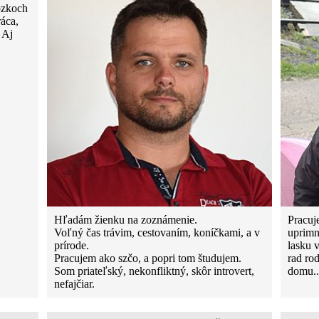
ozkoch
ráca,
 Aj
Hľadám žienku na zoznámenie.
Pracuj
Voľný čas trávim, cestovaním, koníčkami, a v
uprimn
prírode.
lasku 
Pracujem ako szčo, a popri tom študujem.
rad ro
Som priateľský, nekonfliktný, skôr introvert,
domu..
nefajčiar.