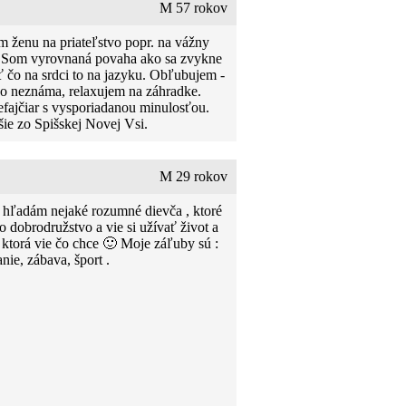
M 57 rokov
 ženu na priateľstvo popr. na vážny
 Som vyrovnaná povaha ako sa zvykne
ť čo na srdci to na jazyku. Obľubujem -
do neznáma, relaxujem na záhradke.
fajčiar s vysporiadanou minulosťou.
šie zo Spišskej Novej Vsi.
M 29 rokov
 hľadám nejaké rozumné dievča , ktoré
o dobrodružstvo a vie si užívať život a
 ktorá vie čo chce 🙂 Moje záľuby sú :
nie, zábava, šport .