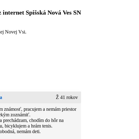
 internet Spišská Nová Ves SN
ej Novej Vsi.
a
Ž 41 rokov
 známosť, pracujem a nemám priestor
iekým zoznámiť.
a prechádzam, chodím do hôr na
ku, bicyklujem a hrám tenis.
obodná, nemám deti.