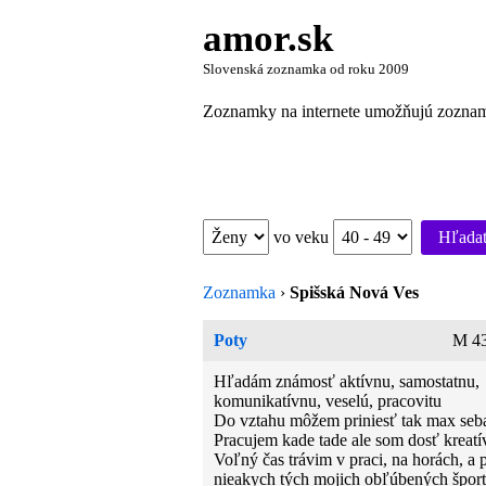
amor.sk
Slovenská zoznamka od roku 2009
Zoznamky na internete umožňujú zoznamov
vo veku
Hľada
Zoznamka
›
Spišská Nová Ves
Poty
M 43
Hľadám známosť aktívnu, samostatnu,
komunikatívnu, veselú, pracovitu
Do vztahu môžem priniesť tak max seb
Pracujem kade tade ale som dosť kreat
Voľný čas trávim v praci, na horách, a p
nieakych tých mojich obľúbených šport