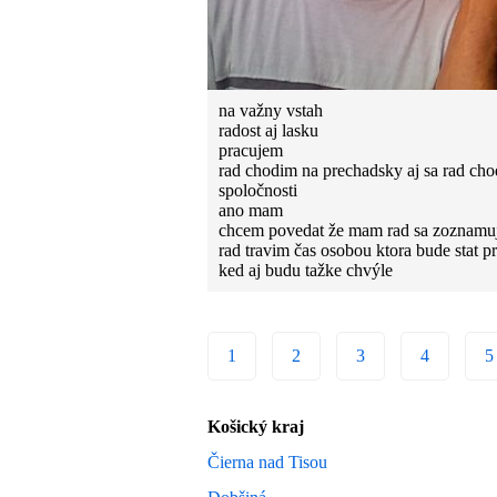
na važny vstah
radost aj lasku
pracujem
rad chodim na prechadsky aj sa rad ch
spoločnosti
ano mam
chcem povedat že mam rad sa zoznamu
rad travim čas osobou ktora bude stat p
ked aj budu tažke chvýle
1
2
3
4
5
Košický kraj
Čierna nad Tisou