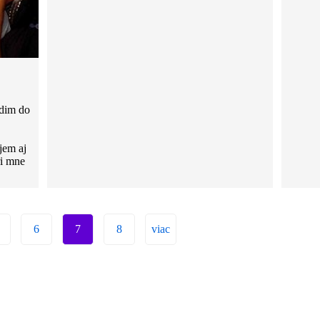
odim do
jem aj
ri mne
6
7
8
viac