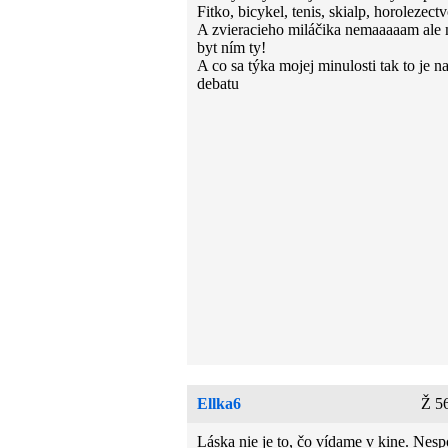
Fitko, bicykel, tenis, skialp, horolezect
A zvieracieho miláčika nemaaaaam ale
byt ním ty!
A co sa týka mojej minulosti tak to je n
debatu
Ellka6
Ž 5
Láska nie je to, čo vídame v kine. Nesp