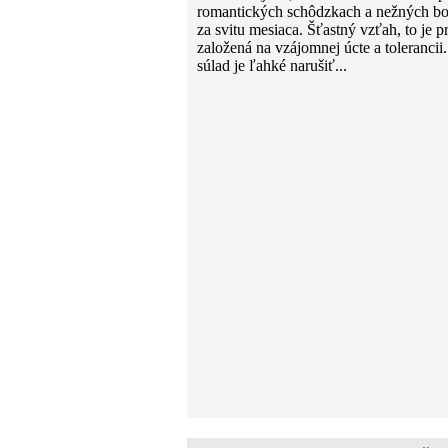
romantických schôdzkach a nežných b
za svitu mesiaca. Šťastný vzťah, to je p
založená na vzájomnej úcte a tolerancii.
súlad je ľahké narušiť...