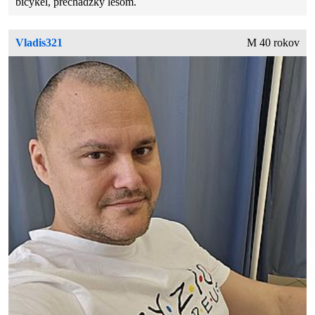
bicykel, prechádzky lesom.
Vladis321
M 40 rokov