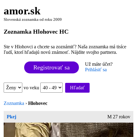
amor.sk
Slovenská zoznamka od roku 2009
Zoznamka Hlohovec HC
Ste v Hlohovci a chcete sa zoznámiť? Naša zoznamka má tisíce
ľudí, ktorí hľadajú novú známosť. Nájdite svojho partnera.
Už máte účet?
Registrovať sa
Prihlásiť sa
vo veku
Hľadať
Zoznamka
›
Hlohovec
Pkej
M 27 rokov