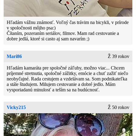
Hľadám vážnu známosť. Voľný čas trávim na bicykli, v prírode
v spoločnosti môjho psa:)
Čítaním, pozeraním seriálov, filmov. Mam rad cestovanie a
dobre jedlá, ktoré si casto aj sam navarím ;)
Mari86
Ž 39 rokov
Hľadám kamaráta pre spoločné záľuby, možno viac... Chcem
príjemné stretnutia, spoločné zážitky, emócie a chuť zažiť niečo
neobyčajné. Rada cestujem a vzdelávam sa. Som podnikateľka
a stále študujem. Milujem cestovanie a dobré jedlo. Mám
vysporiadanú minulosť a teším sa na budúcnosť.
Vicky215
Ž 50 rokov