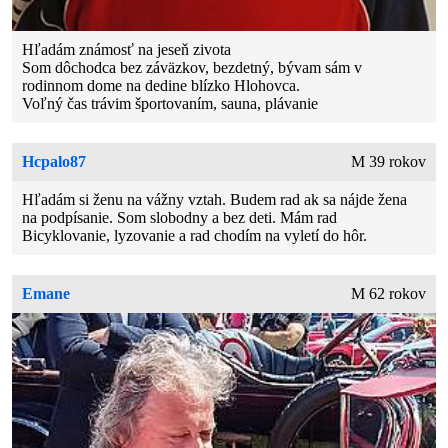
Hľadám známosť na jeseň zivota
Som dôchodca bez záväzkov, bezdetný, bývam sám v
rodinnom dome na dedine blízko Hlohovca.
Voľný čas trávim športovaním, sauna, plávanie
Hcpalo87
M 39 rokov
Hľadám si ženu na vážny vztah. Budem rad ak sa nájde žena
na podpísanie. Som slobodny a bez deti. Mám rad
Bicyklovanie, lyzovanie a rad chodím na vyletí do hôr.
Emane
M 62 rokov