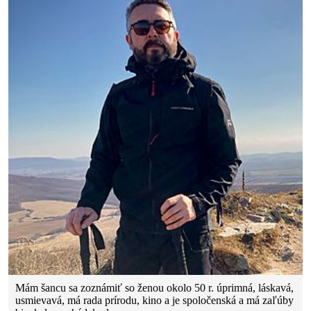
Mám šancu sa zoznámiť so ženou okolo 50 r. úprimná, láskavá,
usmievavá, má rada prírodu, kino a je spoločenská a má zaľúby