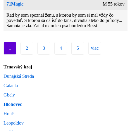
71Magic
M 55 rokov
Rad by som spoznal ženu, s ktorou by som si mal vždy čo
povedať. S ktorou sa dá ísť do kina, divadla alebo do prírody...
Samota je zla. Zatial mam len psa borderku Bessi
1
2
3
4
5
viac
Trnavský kraj
Dunajská Streda
Galanta
Gbely
Hlohovec
Holíč
Leopoldov