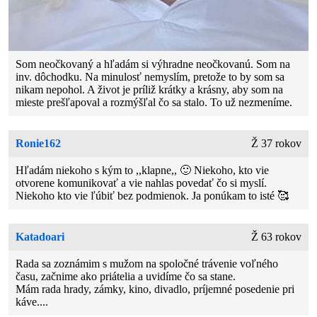
Som neočkovaný a hľadám si výhradne neočkovanú. Som na
inv. dôchodku. Na minulosť nemyslím, pretože to by som sa
nikam nepohol. A život je príliž krátky a krásny, aby som na
mieste prešľapoval a rozmýšľal čo sa stalo. To už nezmeníme.
Ronie162
Ž 37 rokov
Hľadám niekoho s kým to ,,klapne,, 🙂 Niekoho, kto vie
otvorene komunikovať a vie nahlas povedať čo si myslí.
Niekoho kto vie ľúbiť bez podmienok. Ja ponúkam to isté 🥰
Katadoari
Ž 63 rokov
Rada sa zoznámim s mužom na spoločné trávenie voľného
času, začnime ako priátelia a uvidíme čo sa stane.
Mám rada hrady, zámky, kino, divadlo, príjemné posedenie pri
káve....