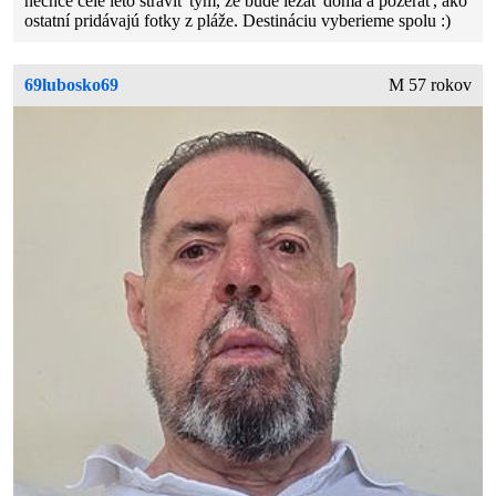
nechce celé leto stráviť tým, že bude ležať doma a pozerať, ako
ostatní pridávajú fotky z pláže. Destináciu vyberieme spolu :)
69lubosko69
M 57 rokov