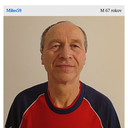
Milos59
M 67 rokov