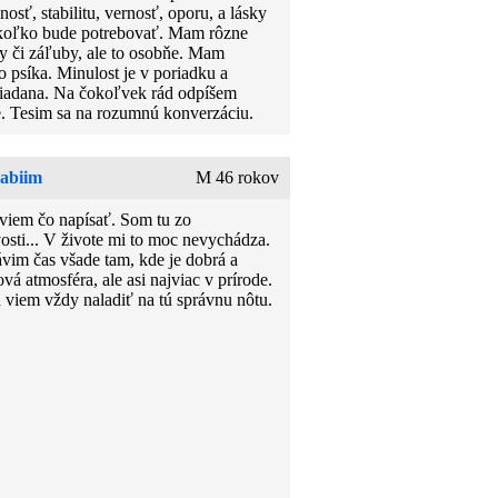
osť, stabilitu, vernosť, oporu, a lásky
koľko bude potrebovať. Mam rôzne
y či záľuby, ale to osobňe. Mam
o psíka. Minulost je v poriadku a
iadana. Na čokoľvek rád odpíšem
. Tesim sa na rozumnú konverzáciu.
labiim
M 46 rokov
viem čo napísať. Som tu zo
osti... V živote mi to moc nevychádza.
ávim čas všade tam, kde je dobrá a
á atmosféra, ale asi najviac v prírode.
 viem vždy naladiť na tú správnu nôtu.