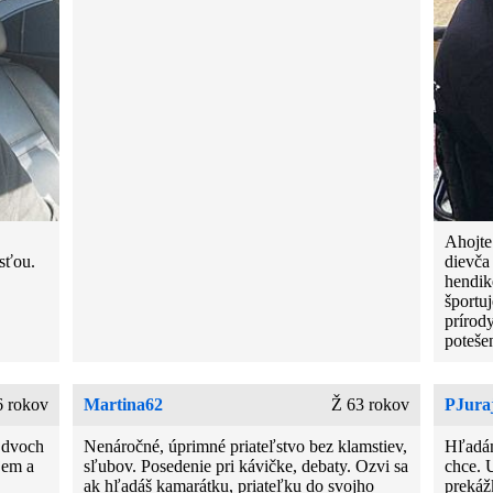
Ahojte
sťou.
dievča
hendik
športu
prírod
poteše
 rokov
Martina62
Ž 63 rokov
PJura
 dvoch
Nenáročné, úprimné priateľstvo bez klamstiev,
Hľadám
jem a
sľubov. Posedenie pri kávičke, debaty. Ozvi sa
chce. 
ak hľadáš kamarátku, priateľku do svojho
prekáž