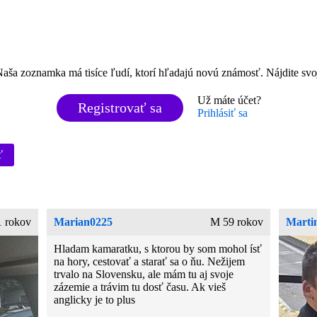
aša zoznamka má tisíce ľudí, ktorí hľadajú novú známosť. Nájdite svo
Už máte účet?
Registrovať sa
Prihlásiť sa
ť
 rokov
Marian0225
M 59 rokov
Marti
Hladam kamaratku, s ktorou by som mohol ísť
na hory, cestovať a starať sa o ňu. Nežijem
trvalo na Slovensku, ale mám tu aj svoje
zázemie a trávim tu dosť času. Ak vieš
anglicky je to plus