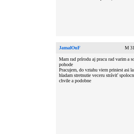
JamalOuF
M 31
Mam rad prírodu aj pracu rad varim a 
pohode
Pracujem, do vztahu viem priniest asi l
hladam stretnutie veceru stráviť spoloc
chvile a podobne