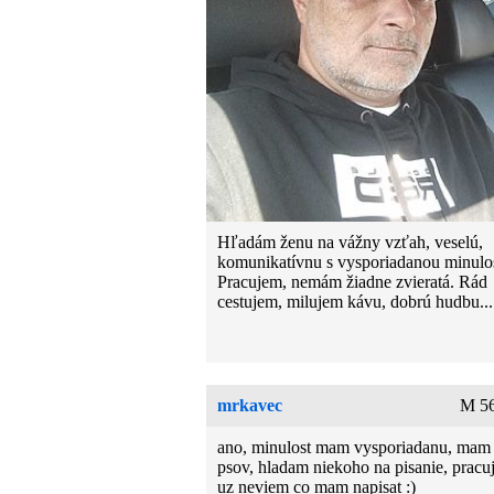
Hľadám ženu na vážny vzťah, veselú,
komunikatívnu s vysporiadanou minulo
Pracujem, nemám žiadne zvieratá. Rád
cestujem, milujem kávu, dobrú hudbu...
mrkavec
M 56
ano, minulost mam vysporiadanu, mam
psov, hladam niekoho na pisanie, pracu
uz neviem co mam napisat :)