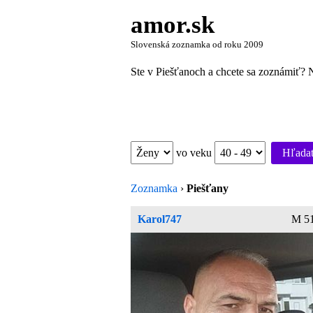
amor.sk
Slovenská zoznamka od roku 2009
Ste v Piešťanoch a chcete sa zoznámiť? N
vo veku
Hľada
Zoznamka
›
Piešťany
Karol747
M 51