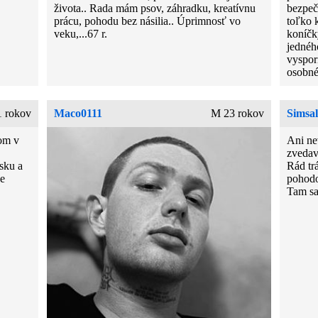
života.. Rada mám psov, záhradku, kreatívnu
bezpečn
prácu, pohodu bez násilia.. Úprimnosť vo
toľko 
veku,...67 r.
koníčk
jednéh
vyspor
osobné
 rokov
Maco0111
M 23 rokov
Simsa
som v
Ani ne
zvedav
asku a
Rád tr
ne
pohodov
Tam sa