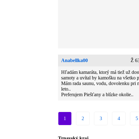
Anabellka00
Ž 6
Hľadám kamaráta, ktorý má tiež už dos
samoty a uvítal by kamošku na všetko p
Mám rada saunu, vodu, dovolenku pri m
leto..
Preferujem Piešťany a blízke okolie..
1
2
3
4
5
Trnavský kraj