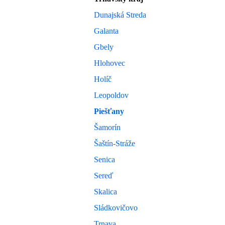
Dunajská Streda
Galanta
Gbely
Hlohovec
Holíč
Leopoldov
Piešťany
Šamorín
Šaštín-Stráže
Senica
Sereď
Skalica
Sládkovičovo
Trnava