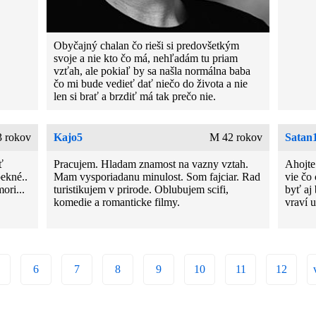
Obyčajný chalan čo rieši si predovšetkým
svoje a nie kto čo má, nehľadám tu priam
vzťah, ale pokiaľ by sa našla normálna baba
čo mi bude vedieť dať niečo do života a nie
len si brať a brzdiť má tak prečo nie.
3 rokov
Kajo5
M 42 rokov
Satan
ť
Pracujem. Hladam znamost na vazny vztah.
Ahojte
ekné..
Mam vysporiadanu minulost. Som fajciar. Rad
vie čo
ori...
turistikujem v prirode. Oblubujem scifi,
byť aj
komedie a romanticke filmy.
vraví u
6
7
8
9
10
11
12