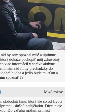
 rád by som spoznal milé a úprimne
 ktorá dokáže pochopiť môj zdravotný
ep viac informácií v správe aktívne
jem mám rád filmy prechádzky do
y dobrá hudba a jedlo bude mi cťou a
ním spoznať ťa
j
M 43 rokov
 slobodnú ženu, ktorá vie čo od života
Uprimnu, slušnú nefajčiarku. Dieta nieje
kou. Do vzťahu môžem priniesť