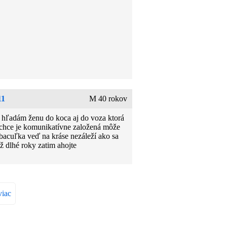
11
M 40 rokov
 hľadám ženu do koca aj do voza ktorá
 chce je komunikatívne založená môže
 bacuľka veď na kráse nezáleží ako sa
ž dlhé roky zatim ahojte
viac