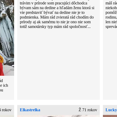
trávim v prírode som pracujúci dôchodca
máš rá
bývam sám na dedine a hľadám ženu ktorá si
niekoho
vie predstaviť bývať na dedine nie je to
pomôže
podmienka. Mám rád zvieratá rád chodím do
rodinu
prírody aj ak samému to nie je ono nie som
len nie
totiž samotársky typ mám rád spoločnosť...
sprevá
ád
e ich
ou
4 rokov
Elkastrelka
Ž 71 rokov
Luck