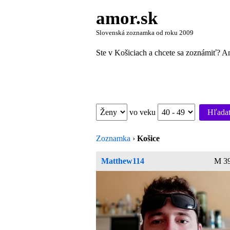
amor.sk
Slovenská zoznamka od roku 2009
Ste v Košiciach a chcete sa zoznámiť? A
vo veku
Hľada
Zoznamka
›
Košice
Matthew114
M 39