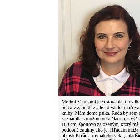
Mojimi záľubami je cestovanie, turistika
práca v záhradke ,ale i divadlo, maľova
knihy. Mám doma psíka. Rada by som 
zoznámila s mužom nefajčiarom, s výš
180 cm, športovo založeným, ktorý má
podobné záujmy ako ja. Hľadám muža 
oblasti Košíc a rovnakého veku, mladši