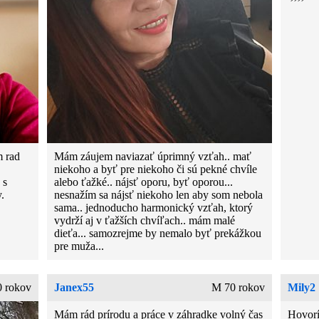
m rad
Mám záujem naviazať úprimný vzťah.. mať
niekoho a byť pre niekoho či sú pekné chvíle
 s
alebo ťažké.. nájsť oporu, byť oporou...
.
nesnažím sa nájsť niekoho len aby som nebola
sama.. jednoducho harmonický vzťah, ktorý
vydrží aj v ťažších chvíľach.. mám malé
dieťa... samozrejme by nemalo byť prekážkou
pre muža...
 rokov
Janex55
M 70 rokov
Mily2
Mám rád prírodu a práce v záhradke volný čas
Hovorí