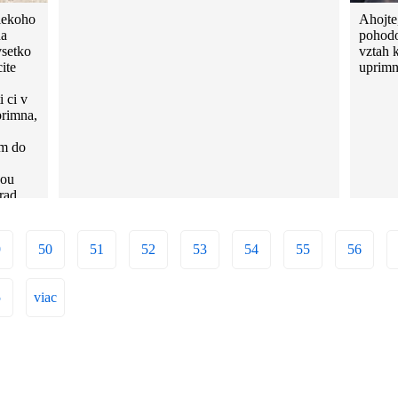
iekoho
Ahojte
da
pohodo
vsetko
vztah 
ite
uprimno
 ci v
primna,
im do
nou
 rad
9
50
51
52
53
54
55
56
5
viac