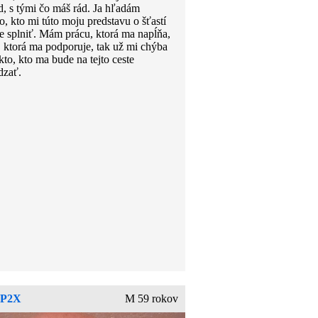
d, s tými čo máš rád. Ja hľadám
, kto mi túto moju predstavu o šťastí
 splniť. Mám prácu, ktorá ma napĺňa,
, ktorá ma podporuje, tak už mi chýba
kto, kto ma bude na tejto ceste
dzať.
yP2X
M 59 rokov