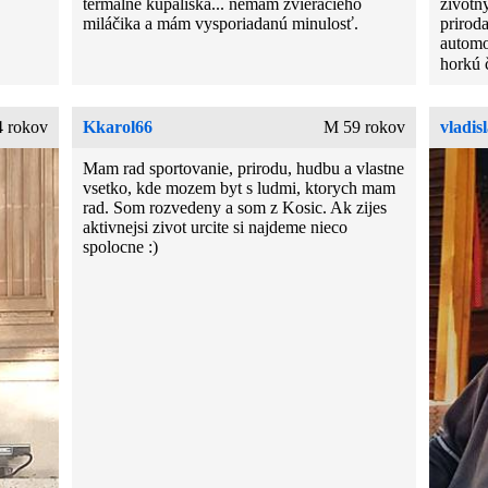
termálne kúpaliská... nemám zvieracieho
životný
miláčika a mám vysporiadanú minulosť.
priroda
automo
horkú č
4 rokov
Kkarol66
M 59 rokov
vladis
Mam rad sportovanie, prirodu, hudbu a vlastne
vsetko, kde mozem byt s ludmi, ktorych mam
rad. Som rozvedeny a som z Kosic. Ak zijes
aktivnejsi zivot urcite si najdeme nieco
spolocne :)