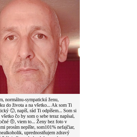
, normálnu-sympatickú ženu,
rku do života a na všetko... Ak som Ti
ický 🙂, napíš, rád Ti odpíšem... Som si
e všetko čo by som o sebe teraz napísal,
očné 🤨, viem to... Ženy bez foto v
e mi prosím nepíšte, som101% nefajčiar,
ealkoholik, uprednostňujem zdravý