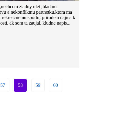
,nechcem ziadny ulet ,hladam
vu a nekonfliktnu partnetku,ktora ma
k rekreacnemu sportu, prirode a najma k
sti. ak som ta zaujal, kludne napis...
57
58
59
60