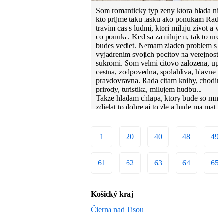
Som romanticky typ zeny ktora hlada n
kto prijme taku lasku ako ponukam Ra
travim cas s ludmi, ktori miluju zivot a 
co ponuka. Ked sa zamilujem, tak to urc
budes vediet. Nemam ziaden problem s
vyjadrenim svojich pocitov na verejnosti
sukromi. Som velmi citovo zalozena, u
cestna, zodpovedna, spolahliva, hlavne
pravdovravna. Rada citam knihy, chod
prirody, turistika, milujem hudbu...
Takze hladam chlapa, ktory bude so m
zdielat to dobre aj to zle a bude ma mat
taku aka som.
1
20
40
48
4
61
62
63
64
6
Košický kraj
Čierna nad Tisou