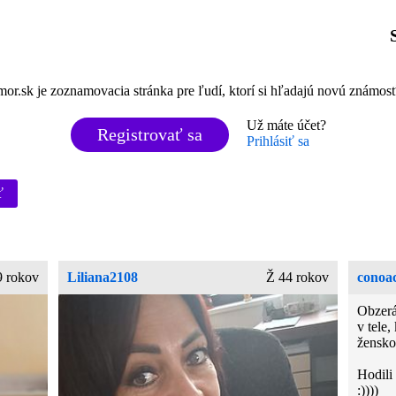
mor.sk je zoznamovacia stránka pre ľudí, ktorí si hľadajú novú známos
Už máte účet?
Registrovať sa
Prihlásiť sa
ť
 rokov
Liliana2108
Ž 44 rokov
conoa
Obzerá
v tele
ženskom
Hodili
:))))