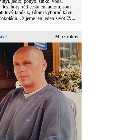
 štýl, jedlo, pohyb, slnko, voda,
, les, hory, rád cestujem autom, som
bilový fanúšik, ľúbim výbornú kávu,
okoládu... žijeme len jeden život 😉...
lav1
M 57 rokov