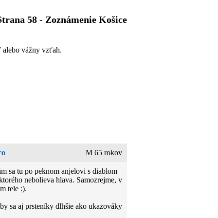
Strana 58 - Zoznámenie Košice
ť alebo vážny vzťah.
co
M 65 rokov
m sa tu po peknom anjelovi s diablom
, ktorého nebolieva hlava. Samozrejme, v
 tele :).
 by sa aj prsteníky dlhšie ako ukazováky