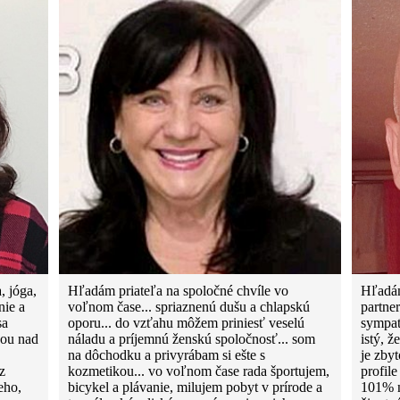
, jóga,
Hľadám priateľa na spoločné chvíle vo
Hľadám
nie a
voľnom čase... spriaznenú dušu a chlapskú
partne
sa
oporu... do vzťahu môžem priniesť veselú
sympat
kou nad
náladu a príjemnú ženskú spoločnosť... som
istý, ž
na dôchodku a privyrábam si ešte s
je zbyt
z
kozmetikou... vo voľnom čase rada športujem,
profil
eho,
bicykel a plávanie, milujem pobyt v prírode a
101% n