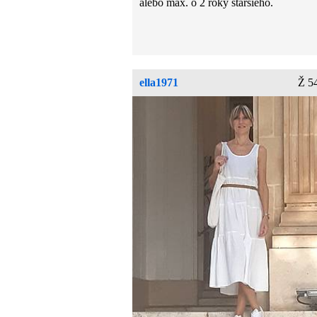
alebo max. o 2 roky staršieho.
ella1971
Ž 5