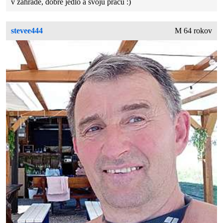
v zahrade, dobré jedlo a svoju prácu :)
stevee444
M 64 rokov