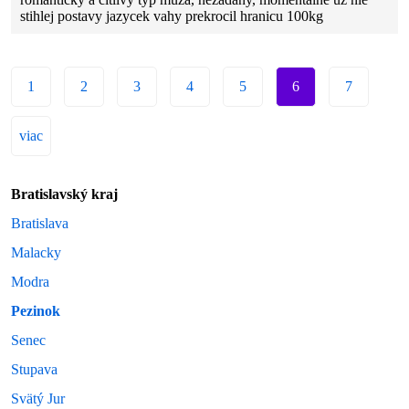
stihlej postavy jazycek vahy prekrocil hranicu 100kg
1
2
3
4
5
6
7
viac
Bratislavský kraj
Bratislava
Malacky
Modra
Pezinok
Senec
Stupava
Svätý Jur