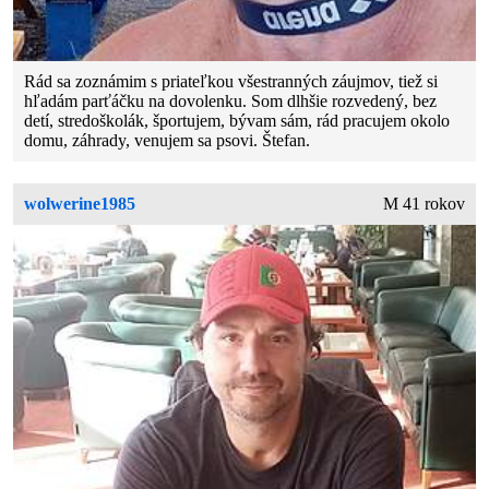
Rád sa zoznámim s priateľkou všestranných záujmov, tiež si
hľadám parťáčku na dovolenku. Som dlhšie rozvedený, bez
detí, stredoškolák, športujem, bývam sám, rád pracujem okolo
domu, záhrady, venujem sa psovi. Štefan.
wolwerine1985
M 41 rokov