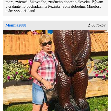
more, zvieratá. Šikovného, zručnēho dobrého človeka. Bývam
v Galante no pochádzam z Pezinka. Som slobodná. Minulosť
mám vysporiadanú.
Miamia2088
Ž 60 rokov