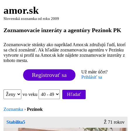
amor.sk
Slovenská zoznamka od roku 2009
Zoznamovacie inzeráty a agentúry Pezinok PK
Zoznamovacie stránky ako napríklad Amor.sk združujú ľudí, ktorí
sa chcú zoznámiť. Ak hľadáte zoznamovaciu agentúru v Pezinku
vytvorte si profil na Amor.sk kde nájdete zoznamovacie inzeráty z
tohoto mesta.
Už máte účet?
Registrovať sa
Prihlásiť sa
vo veku
Hľadať
Zoznamka
›
Pezinok
Stabilita5
Ž 71 rokov