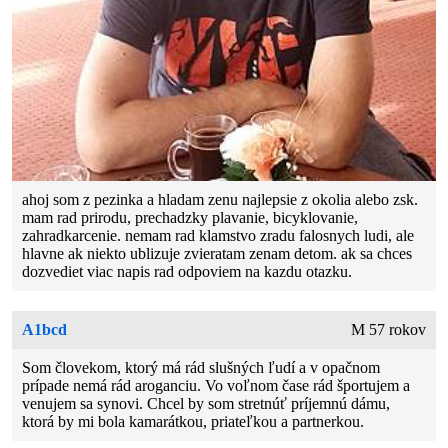
ahoj som z pezinka a hladam zenu najlepsie z okolia alebo zsk.
mam rad prirodu, prechadzky plavanie, bicyklovanie,
zahradkarcenie. nemam rad klamstvo zradu falosnych ludi, ale
hlavne ak niekto ublizuje zvieratam zenam detom. ak sa chces
dozvediet viac napis rad odpoviem na kazdu otazku.
A1bcd
M 57 rokov
Som človekom, ktorý má rád slušných ľudí a v opačnom
prípade nemá rád aroganciu. Vo voľnom čase rád športujem a
venujem sa synovi. Chcel by som stretnúť príjemnú dámu,
ktorá by mi bola kamarátkou, priateľkou a partnerkou.