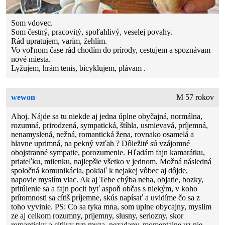
Som vdovec.
Som čestný, pracovitý, spoľahlivý, veselej povahy.
Rád upratujem, varím, žehlím.
Vo voľnom čase rád chodím do prírody, cestujem a spoznávam
nové miesta.
Lyžujem, hrám tenis, bicyklujem, plávam .
wewon
M 57 rokov
Ahoj. Nájde sa tu niekde aj jedna úplne obyčajná, normálna,
rozumná, prirodzená, sympatická, štíhla, usmievavá, príjemná,
nenamyslená, nežná, romantická žena, rovnako osamelá a
hlavne uprimná, na pekný vzťah ? Dôležité sú vzájomné
obojstranné sympatie, porozumenie. Hľadám fajn kamarátku,
priateľku, milenku, najlepšie všetko v jednom. Možná následná
spoločná komunikácia, pokiaľ k nejakej vôbec aj dôjde,
napovie myslím viac. Ak aj Tebe chýba neha, objatie, bozky,
pritúlenie sa a fajn pocit byť aspoň občas s niekým, v koho
prítomnosti sa cítiš príjemne, skús napísať a uvidíme čo sa z
toho vyvinie. PS: Co sa tyka mna, som uplne obycajny, myslim
ze aj celkom rozumny, prijemny, slusny, seriozny, skor
romanticky a citlivy typ muza, nezadany, momentalne uz nie