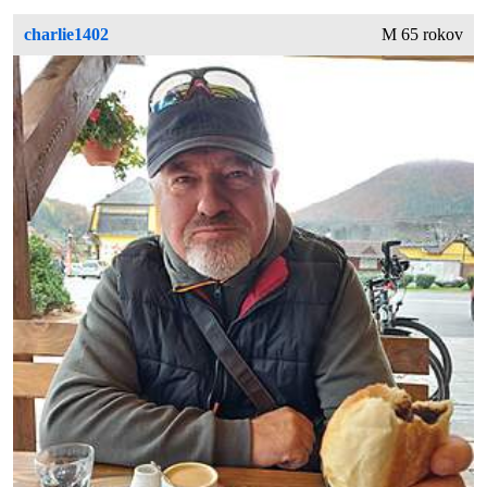
charlie1402
M 65 rokov