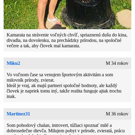
Kamarata na strávenie voľných chvíľ, spriaznenú dušu do kina,
divadla, na dovolenku, na prechádzky prírodou, na spoločné
večere a tak, aby človek mal kamarata.
Miku2
M 34 rokov
Vo voľnom čase sa venujem športovým aktivitám a som
milovník prírody, zvierat.
Ideál je vraj, ak majú partneri spoločné hodnoty, ale každý
človek je napriek tomu iný, takže realita funguje ajtak trochu
inak.
Martinez31
M 36 rokov
Som pohodový chalan, introvert, túžiaci spoznať milé a
dobrosrdečne dievča. Milujem pobyt v prírode, zvieratá, prácu