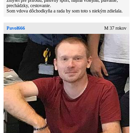
zmysel pre prírodu, pasívny sport, najmä volejbal, plávanie,
prechádzky, cestovanie.
Som vdova dôchodkyňa a rada by som toto s niekým zdielala.
Pavol666
M 37 rokov