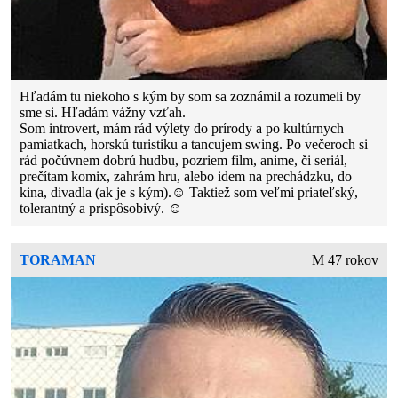
Hľadám tu niekoho s kým by som sa zoznámil a rozumeli by
sme si. Hľadám vážny vzťah.
Som introvert, mám rád výlety do prírody a po kultúrnych
pamiatkach, horskú turistiku a tancujem swing. Po večeroch si
rád počúvnem dobrú hudbu, pozriem film, anime, či seriál,
prečítam komix, zahrám hru, alebo idem na prechádzku, do
kina, divadla (ak je s kým).☺️ Taktiež som veľmi priateľský,
tolerantný a prispôsobivý. ☺️
TORAMAN
M 47 rokov