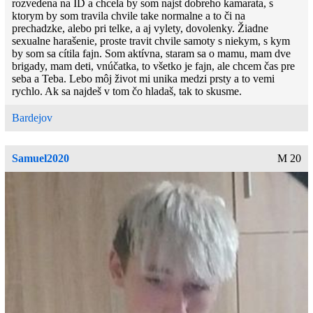
rozvedena na ID a chcela by som najst dobreho kamarata, s
ktorym by som travila chvile take normalne a to či na
prechadzke, alebo pri telke, a aj vylety, dovolenky. Žiadne
sexualne harašenie, proste travit chvile samoty s niekym, s kym
by som sa cítila fajn. Som aktívna, staram sa o mamu, mam dve
brigady, mam deti, vnúčatka, to všetko je fajn, ale chcem čas pre
seba a Teba. Lebo môj život mi unika medzi prsty a to vemi
rychlo. Ak sa najdeš v tom čo hladaš, tak to skusme.
Bardejov
Samuel2020
M 20