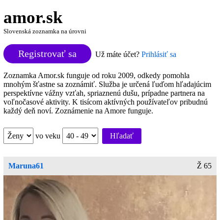
amor.sk
Slovenská zoznamka na úrovni
Registrovať sa
Už máte účet?
Prihlásiť sa
Zoznamka Amor.sk funguje od roku 2009, odkedy pomohla
mnohým šťastne sa zoznámiť. Služba je určená ľuďom hľadajúcim
perspektívne vážny vzťah, spriaznenú dušu, prípadne partnera na
voľnočasové aktivity. K tisícom aktívných používateľov pribudnú
každý deň noví. Zoznámenie na Amore funguje.
vo veku
Hľadať
Maruna61
Ž 65