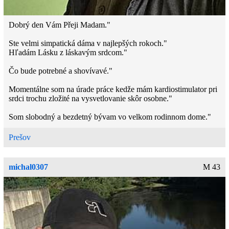
Dobrý den Vám Přeji Madam."
Ste velmi simpatická dáma v najlepšých rokoch."
Hľadám Lásku z láskavým srdcom."
Čo bude potrebné a shovívavé."
Momentálne som na úrade práce kedže mám kardiostimulator pri
srdci trochu zložité na vysvetlovanie skôr osobne."
Som slobodný a bezdetný bývam vo velkom rodinnom dome."
Mal som v úmysle si poriešiť malú mačičku., ale eťe uvidíme ako
Prešov
to bude."
Ano Jin a Jang v Rovnováze shovivavosti a dobrote v soúladu
michal0307
M 43
vesmíru.“
Ano človeku predsa len chybý nežná polovička žena z láskavím
srdcom.“ Príliš veľa rokov som strávil bez priateľky po vojenčine
tak veľa času a utrpenia z rozchodu zlomené srdce."
Tento život je pro setkání s pánem stvořitelem.“