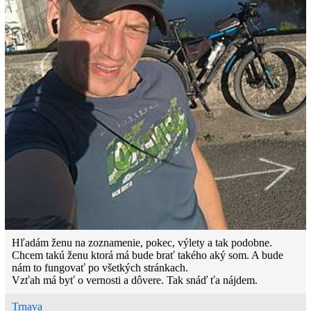
Buddhův soucit se ukázal To na co jsme čekali, je Pán Buh, jenž
spasí svět.“
Požehnaný den Vám všem přeji z pozdravom ostáva Pavol...
Hľadám ženu na zoznamenie, pokec, výlety a tak podobne.
Chcem takú ženu ktorá má bude brať takého aký som. A bude
nám to fungovať po všetkých stránkach.
Vzťah má byť o vernosti a dôvere. Tak snáď ťa nájdem.
Trnava