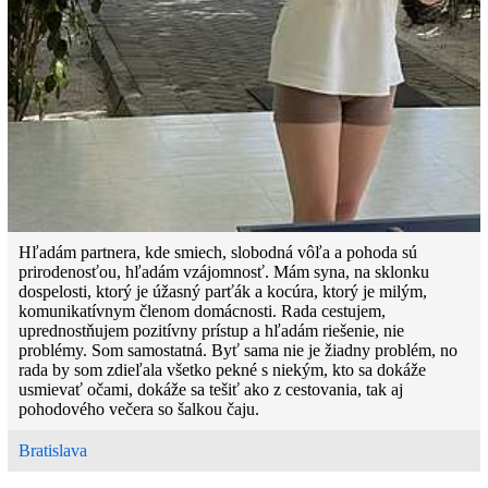
Hľadám partnera, kde smiech, slobodná vôľa a pohoda sú
prirodenosťou, hľadám vzájomnosť. Mám syna, na sklonku
dospelosti, ktorý je úžasný parťák a kocúra, ktorý je milým,
komunikatívnym členom domácnosti. Rada cestujem,
uprednostňujem pozitívny prístup a hľadám riešenie, nie
problémy. Som samostatná. Byť sama nie je žiadny problém, no
rada by som zdieľala všetko pekné s niekým, kto sa dokáže
usmievať očami, dokáže sa tešiť ako z cestovania, tak aj
pohodového večera so šalkou čaju.
Bratislava