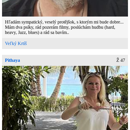
Hľadám sympatický, veselý protějšok, s ktorým mi bude dobre...
Mám dva psíky, rád pozerám filmy, poslúchám hudbu (hard,
heavy, Jazz, blues) a rád sa bavím..
Veľký Krtíš
Pithaya
Ž 47