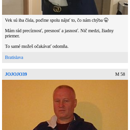
Vek sú iba čísla, poďme spolu nájsť to, čo nám chýba 🤫
Mám rád precíznosť, presnosť a jasnosť. Nič medzi, žiadny
priemer.
To samé možeš očakávať odomňa.
Bratislava
JOJOJO39
M 58