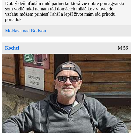
Dobrý deň hľadám milú partnerku ktorá vie dobre pomagyarski
som vodič mkd nemám rád domácich miláčikov v byte do
vzťahu môžem priniesť ľahší a lepší život mám rád prírodu
poriadok
Moldava nad Bodvou
Kochel
M 56