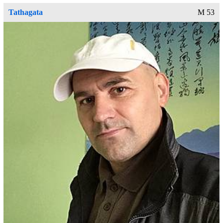
Tathagata
M 53