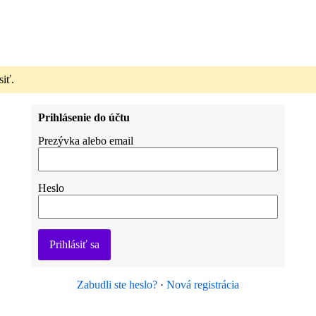
siť.
Prihlásenie do účtu
Prezývka alebo email
Heslo
Prihlásiť sa
Zabudli ste heslo?
·
Nová registrácia