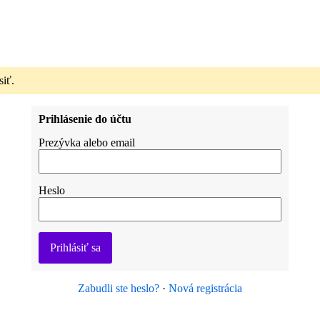
siť.
Prihlásenie do účtu
Prezývka alebo email
Heslo
Prihlásiť sa
Zabudli ste heslo?
·
Nová registrácia