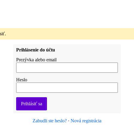
siť.
Prihlásenie do účtu
Prezývka alebo email
Heslo
Prihlásiť sa
Zabudli ste heslo?
·
Nová registrácia